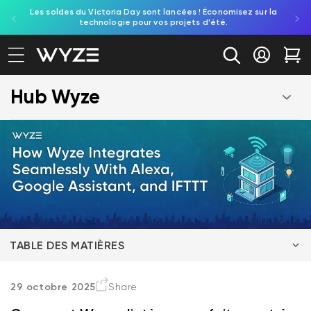
Les soldes du Victoria Day sont lancées ! Économisez sur la
Découv
ration d'accessibilité
asser au contenu
technologie pour vos projets d'été.
re
Se conne
Cha
Hub Wyze
TABLE DES MATIÈRES
Création de la configuration ultime de maison
29 octobre 2025
Share
intelligente