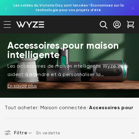
Les soldes du Victoria Day sont lancées ! Économisez sur la
Découv
ration d'accessibilité
asser au contenu
technologie pour vos projets d'été.
re
Se conne
Cha
Accessoires pour maison
intelligente
Les accessoires de maison intelligente Wyze vous
aident à étendre et à personnaliser la
configuration de votre maison connectée. Des
En savoir plus
supports et modules complémentaires aux mises à
niveau fonctionnelles, ces accessoires sont conçus
Tout acheter
/
Maison connectée
/
Accessoires pour m
pour améliorer la façon dont vos appareils
fonctionnent ensemble.
Filtre
Ces produits Wyze comprennent une variété
Trier par