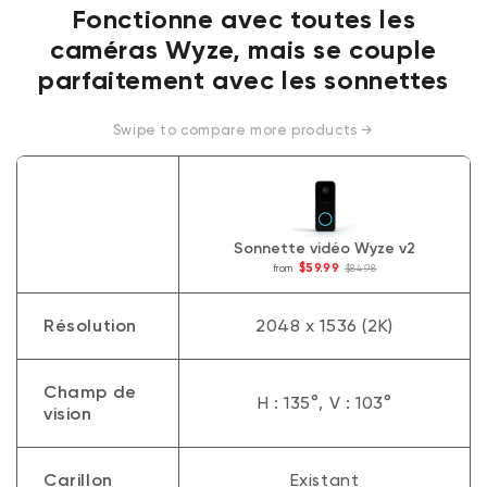
Fonctionne avec toutes les
caméras Wyze, mais se couple
parfaitement avec les sonnettes
Swipe to compare more products →
Sonnette vidéo Wyze v2
$59.99
from
$84.98
Fonctionne avec toutes les caméras Wyze, mais se cou
Résolution
2048 x 1536 (2K)
Champ de
H : 135°, V : 103°
vision
Carillon
Existant