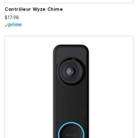
Contrôleur Wyze Chime
Prix ​​régulier
$17.98