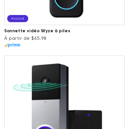
Accord
Sonnette vidéo Wyze à piles
Prix ​​régulier
Accord
À partir de $65.98