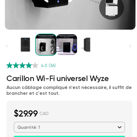
4.0
(36)
Carillon Wi-Fi universel Wyze
Verrou Wyze v2
Aucun câblage compliqué n'est nécessaire, il suffit de
rt
Add to cart
brancher et c'est tout.
ions
More options
More options
79,98 $CA
Accord
Prix ​​régulier
$29.99
CAD
Quantité: 1