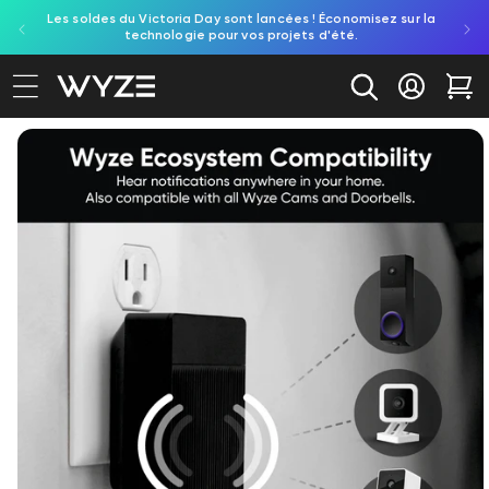
Les soldes du Victoria Day sont lancées ! Économisez sur la
Découv
ration d'accessibilité
asser au contenu
technologie pour vos projets d'été.
re
Se conne
Cha
L'image 2 est maintenant disponible dans la vue galeri
aux informations produit