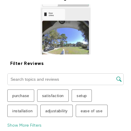
Wyze Wi-Fi Chime is compatible with Wyze Duo
Cam Doorbell, Wyze Video Doorbell v1/v2, and
Wyze Video Doorbell Pro.