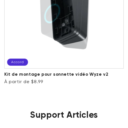
Accord
Kit de montage pour sonnette vidéo Wyze v2
Prix ​​régulier
Accord
À partir de $8.99
Support Articles