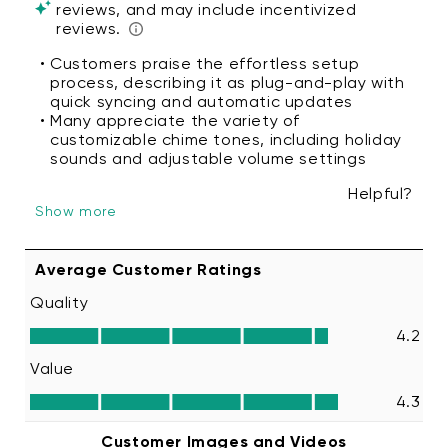
Chime to your Wyze doorbell. Tap
Next
in
the app.
From the Connect to Device list, select your
Wyze doorbell.
To connect the chime at a later time, tap
Save and Continue
.
Select your desired triggers then tap
Next
.
Tap
Is pressed
to have the chime sound
when the doorbell is pressed, for example.
Adjust your Automation settings, give it a
name, then tap
Save
.
Tap
Continue
and you'll be able to connect
the chime to more devices. Then tap
Save
and Continue
.
You’re all set! Your chime is now set up. Tap
Finish
.
Additional Note