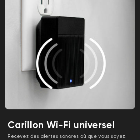
Température de fonctionnement : -4 °F à 122 °F
(-20 °C à 50 °C)
Remarque : Usage intérieur uniquement
Bluetooth BLE 5.0
Compatible avec IFTTT, Hey Google et Alexa
Certifications : FCC, IC, UL, CP65
Carillon Wi-Fi universel
Recevez des alertes sonores où que vous soyez.