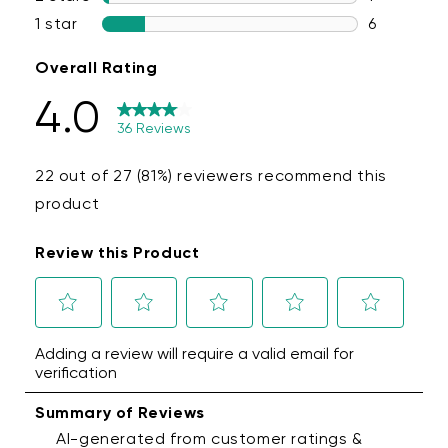
chime for 5 seconds or until it says “ready to
connect”. The status light will flash red.
In the app, check the box next to
I heard,
“Ready to connect”.
Then tap
Next
.
If BluetoothⓇ hasn’t already been enabled,
you’ll be prompted to allow BluetoothⓇ
access. Tap
OK
. If BluetoothⓇ has already
been enabled, it will skip to the next step.
Select your 2.4 GHz Wi-Fi network and enter
your network password. Tap
Next
. Tap the
icon in the password field to display the
password to ensure it was entered
correctly.
Your chime is set up. Now it’s time to name
your device! Name your Wyze Wi-Fi Chime
using the text field, or choose a suggestion.
Tap
Next
.
You'll have the option to share your chime.
Tap
Continue
.
Now it’s time to connect your Wyze Wi-Fi