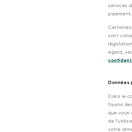
services d
paiement
Certaines
sont cons
législatio
égard, veu
confident
Données p
Dans le ca
fournir d
que vous c
de l'util
votre anné