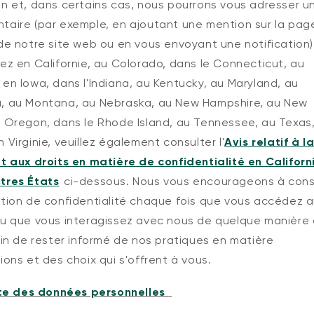
on et, dans certains cas, nous pourrons vous adresser un
taire (par exemple, en ajoutant une mention sur la pag
de notre site web ou en vous envoyant une notification).
ez en Californie, au Colorado, dans le Connecticut, au
en Iowa, dans l'Indiana, au Kentucky, au Maryland, au
, au Montana, au Nebraska, au New Hampshire, au New
n Oregon, dans le Rhode Island, au Tennessee, au Texas
 Virginie, veuillez également consulter l'
Avis relatif à l
et aux droits en matière de confidentialité en Californ
tres États
ci-dessous. Nous vous encourageons à cons
ation de confidentialité chaque fois que vous accédez 
ou que vous interagissez avec nous de quelque manière
fin de rester informé de nos pratiques en matière
ions et des choix qui s'offrent à vous.
te des données personnelles