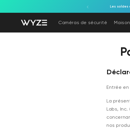
ration d'accessibilité
asser au contenu
Les soldes 
Caméras de sécurité
Maison
P
Déclar
Entrée en 
La présen
Labs, Inc.
concernant
nos produi