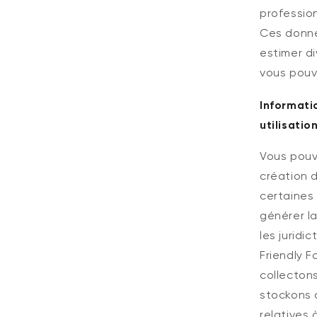
professio
Ces donné
estimer di
vous pouv
Informati
utilisati
Vous pouv
création d
certaines
générer l
les juridi
Friendly 
collecton
stockons 
relatives 