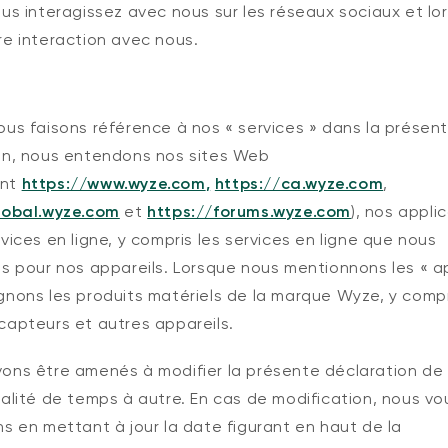
us interagissez avec nous sur les réseaux sociaux et lo
re interaction avec nous.
ous faisons référence à nos « services » dans la présen
on, nous entendons nos sites Web
ent
https://www.wyze.com
,
https://ca.wyze.com
,
lobal.wyze.c
om
et
https://forums.wyze.com
), nos appli
8,99 $CA
Accord
Prix ​​ré
vices en ligne, y compris les services en ligne que nous
Kit de montage pour
Add to cart
sonnette vidéo Wyze v2
s pour nos appareils. Lorsque nous mentionnons les « ap
More options
More options
Kit de cales uniquement
gnons les produits matériels de la marque Wyze, y comp
capteurs et autres appareils.
ons être amenés à modifier la présente déclaration de
ialité de temps à autre. En cas de modification, nous vo
s en mettant à jour la date figurant en haut de la