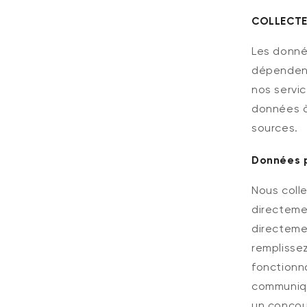
COLLECTE
Les donné
dépendent
nos servi
données à
sources.
Données p
Nous coll
directeme
directeme
remplissez
fonctionna
communiqu
un concou