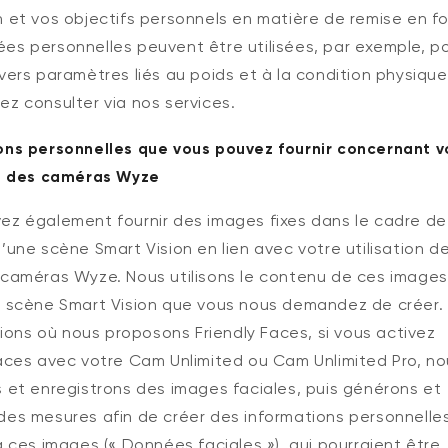
n et vos objectifs personnels en matière de remise en f
es personnelles peuvent être utilisées, par exemple, p
vers paramètres liés au poids et à la condition physique
ez consulter via nos services.
ons personnelles que vous pouvez fournir concernant v
on des caméras Wyze
ez également fournir des images fixes dans le cadre de
’une scène Smart Vision en lien avec votre utilisation d
 caméras Wyze. Nous utilisons le contenu de ces images
a scène Smart Vision que vous nous demandez de créer.
ctions où nous proposons Friendly Faces, si vous activez
Faces avec votre Cam Unlimited ou Cam Unlimited Pro, n
s et enregistrons des images faciales, puis générons et
des mesures afin de créer des informations personnelle
à ces images (« Données faciales »), qui pourraient être