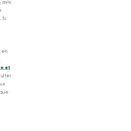
 avis
e
 Si
, en
a
ie et
ulter
aux
 que