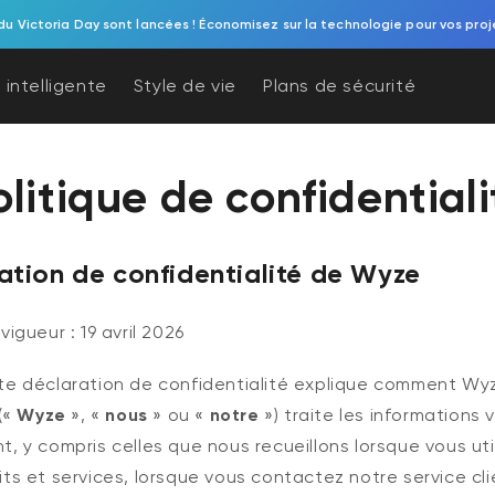
du Victoria Day sont lancées ! Économisez sur la technologie pour vos proj
 intelligente
Style de vie
Plans de sécurité
olitique de confidentiali
ation de confidentialité de Wyze
vigueur : 19 avril 2026
te déclaration de confidentialité explique comment Wy
 («
Wyze
», «
nous
» ou «
notre
») traite les informations 
, y compris celles que nous recueillons lorsque vous uti
ts et services, lorsque vous contactez notre service cli