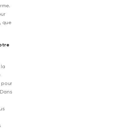
orme.
our
, que
otre
 la
e
 pour
Dans
ous
s