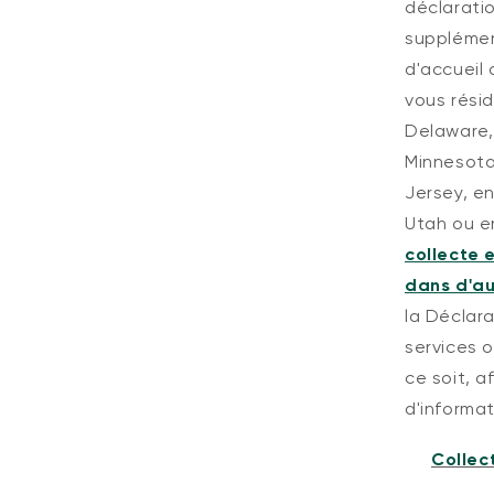
déclarati
supplémen
d'accueil 
vous résid
Delaware, 
Minnesota
Jersey, e
Utah ou en
collecte 
dans d'au
la Déclar
services 
ce soit, a
d'informat
Collec