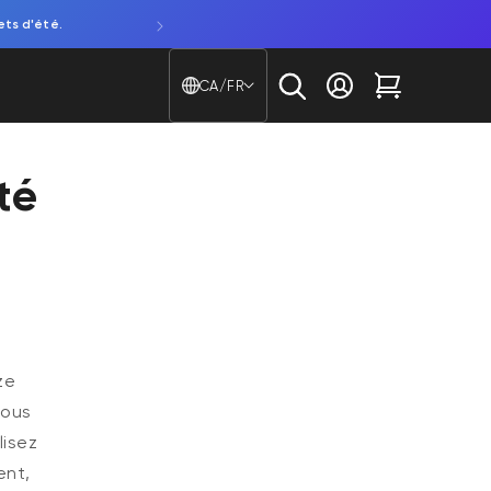
ets d'été.
Découvrez notre NOUVELLE caméra de fenêtre. Attentio
Pays/région - Langue
CA/FR
Se connecter
Chariot
té
ze
vous
lisez
ent,