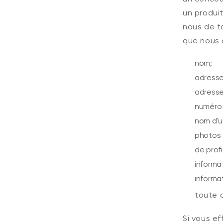
un produi
nous de t
que nous 
nom;
adresse 
adresse
numéro 
nom d'ut
photos 
de profil
informat
informa
toute a
Si vous e