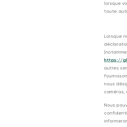
lorsque vo
toute aut
Lorsque n
déclarati
(notamm
https://g
autres ser
fournisson
nous dési
caméras, 
Nous pouv
confident
informeron