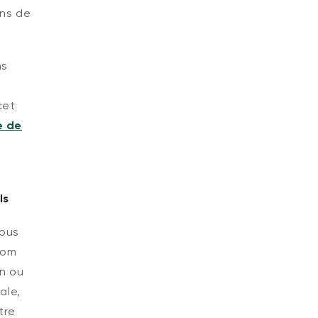
ons de
ns
cet
e de
ls
nous
nom
on ou
ale,
tre