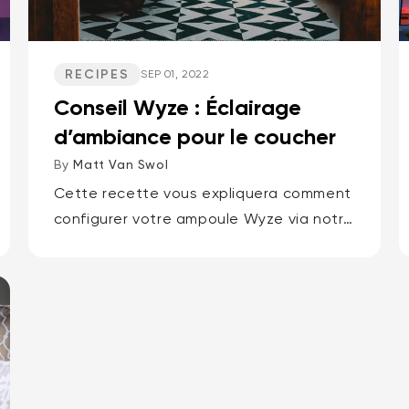
RECIPES
SEP 01, 2022
Conseil Wyze : Éclairage
d’ambiance pour le coucher
By
Matt Van Swol
Cette recette vous expliquera comment
configurer votre ampoule Wyze via notre
moteur de règles pour tamiser
progressivement la lumière à l'heure du
coucher.