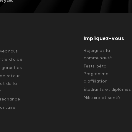
 Wyze.
Impliquez-vous
Rejoignez la
avec nous
communauté
tre d'aide
Tests bêta
 garanties
Programme
e retour
d'affiliation
état de la
Étudiants et diplômés
e
Militaire et santé
 rechange
ontaire