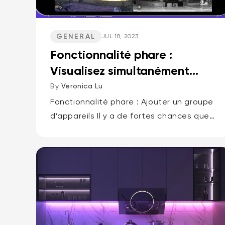
GENERAL
JUL 18, 2023
Fonctionnalité phare :
Visualisez simultanément
plusieurs flux vidéo de
By
Veronica Lu
camér...
Fonctionnalité phare : Ajouter un groupe
d’appareils Il y a de fortes chances que
vous possédiez plusieurs caméras Wyze,
et la possibilité d'accéder
simultanément aux flux de plusieurs
caméras serait bien...