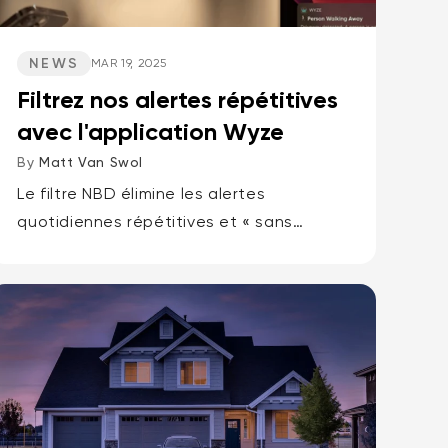
NEWS
MAR 19, 2025
Filtrez nos alertes répétitives
avec l'application Wyze
By
Matt Van Swol
Le filtre NBD élimine les alertes
quotidiennes répétitives et « sans
gulier
79,98 $CA
Ac
Pri
importance », vous permettant ainsi de
Add to cart
Verrou Wyze v2
More options
vous concentrer sur l'essentiel. moments
More options
importants.