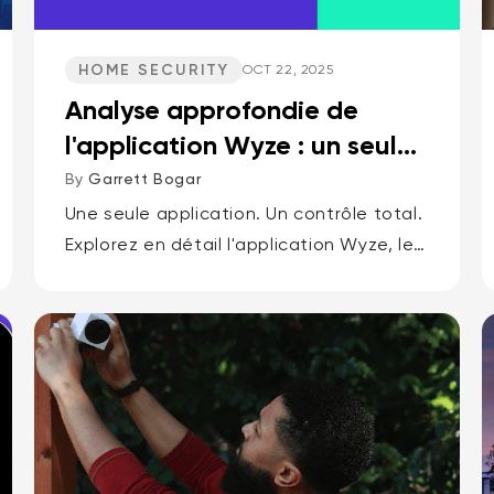
HOME SECURITY
OCT 22, 2025
Analyse approfondie de
l'application Wyze : un seul
tableau de bord pour tout...
By
Garrett Bogar
Une seule application. Un contrôle total.
Explorez en détail l'application Wyze, le
8,99 $CA
Accord
Prix ​​ré
Kit de montage pour
seul tableau de bord domotique dont
Add to cart
sonnette vidéo Wyze v2
More options
vous aurez besoin.
More options
Kit de cales uniquement