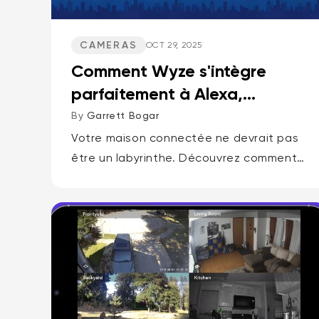
CAMERAS
OCT 29, 2025
Comment Wyze s'intègre
parfaitement à Alexa,
Google Assistant et IFTTT
By
Garrett Bogar
Votre maison connectée ne devrait pas
être un labyrinthe. Découvrez comment
Wyze s'intègre parfaitement à Alexa,
Google Assistant et IFTTT, vous offrant
un contrôle total grâce à de simples
commandes...