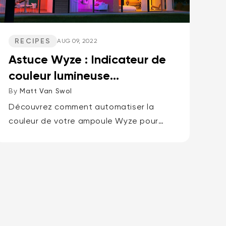
RECIPES
AUG 09, 2022
Astuce Wyze : Indicateur de
couleur lumineuse
(également appelé voyant
By
Matt Van Swol
rouge,...
Découvrez comment automatiser la
couleur de votre ampoule Wyze pour
créer des notifications visuelles
efficaces lorsqu'un mouvement est
détecté à l'extérieur de votre domicile.
Vous pouvez également mettre en
lumière...