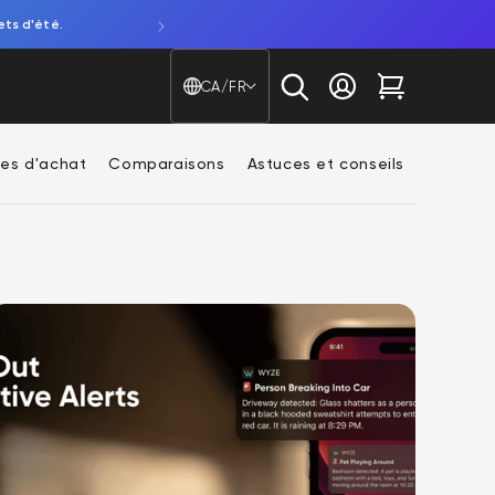
ets d'été.
Découvrez notre NOUVELLE caméra de fenêtre. Attentio
Pays/région - Langue
CA/FR
Se connecter
Chariot
es d'achat
Comparaisons
Astuces et conseils