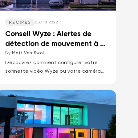
RECIPES
DEC 19, 2022
Conseil Wyze : Alertes de
détection de mouvement à la
porte d’entrée
By
Matt Van Swol
Découvrez comment configurer votre
sonnette vidéo Wyze ou votre caméra
Wyze pour recevoir des notifications où
que vous soyez via l'application Wyze
dès qu'un mouvement est détecté.