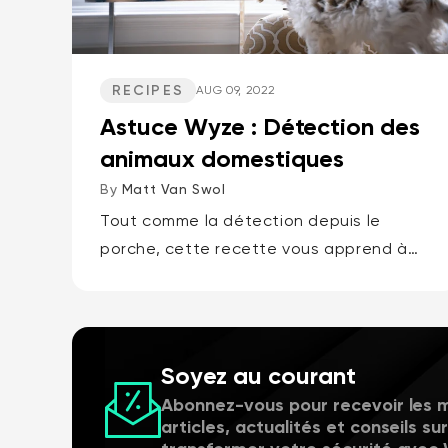
RECIPES
AUG 09, 2022
Astuce Wyze : Détection des
animaux domestiques
By
Matt Van Swol
Tout comme la détection depuis le
porche, cette recette vous apprend à
configurer votre Wyze Cam pour qu'elle
vous avertisse en cas de détection de
mouvement à votre domicile,
notamment...
Soyez au courant
Abonnez-vous pour recevoir les m
articles, actualités et conseils su