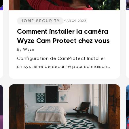
HOME SECURITY
MAR 09, 2023
Comment installer la caméra
Wyze Cam Protect chez vous
By
Wyze
Configuration de CamProtect Installer
un système de sécurité pour sa maison
peut paraître complexe. Pourtant, avec
Cam Protect , c'est simple et rapide.
Dans cet article, nous vous expliquons
comment...