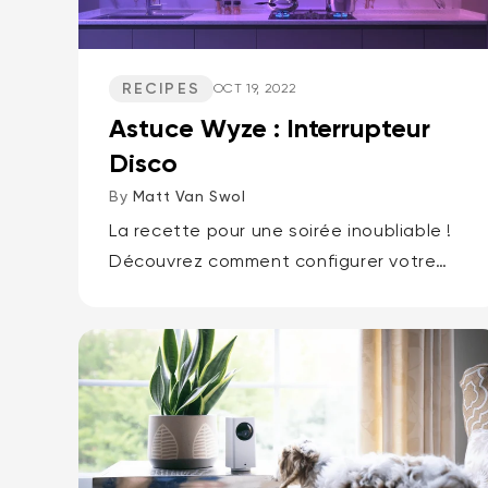
RECIPES
OCT 19, 2022
Astuce Wyze : Interrupteur
Disco
By
Matt Van Swol
La recette pour une soirée inoubliable !
Découvrez comment configurer votre
écosystème Wyze pour activer le mode
disco d’un simple geste.