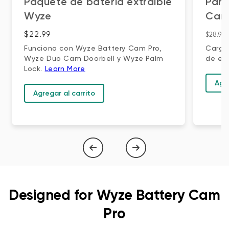
Paquete de batería extraíble
Pane
Wyze
Ca
Precio habitual
Preci
$22.99
$28.98
Funciona con Wyze Battery Cam Pro,
Carga
Wyze Duo Cam Doorbell y Wyze Palm
de ex
Lock.
Learn More
Agre
Agregar al carrito
1
de
4
Designed for Wyze Battery Cam
Pro