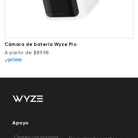
Cámara de batería Wyze Pro
Precio habitual
A partir de $89.98
Apoyo
Chatea con nosotros