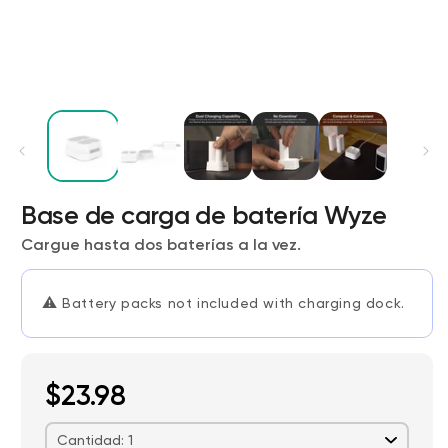
Base de carga de batería Wyze
Wyze Cam v4 + Tarjeta MicroSD de
Cargue hasta dos baterías a la vez.
32 GB
Blanco
More
rt
Add to cart
⚠️
Battery packs not included with charging dock.
ions
More options
options
ta
l
59,98 US$
Precio de ofert
Precio habitual
63,96 US$
$23.98
Cantidad: 1