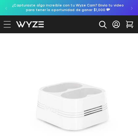
gente,
¿Capturaste algo increíble con tu Wyze Cam? Envía tu video
ectamente al contenido
ación de accesibilidad
para tener la oportunidad de ganar $1,000 💸
Iniciar se
Car
e a la información del producto