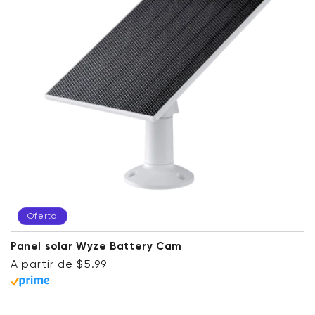
Oferta
Panel solar Wyze Battery Cam
Precio habitual
Precio de oferta
A partir de $5.99