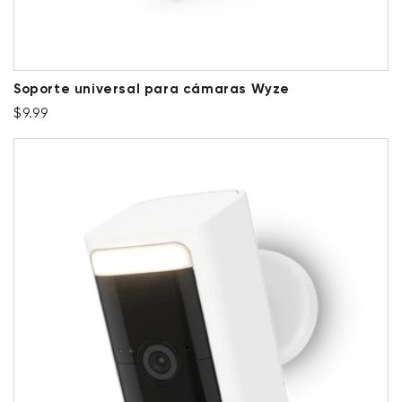
Soporte universal para cámaras Wyze
Precio habitual
$9.99