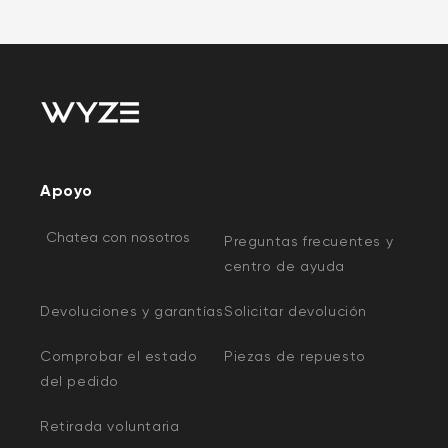
Apoyo
Chatea con nosotros
Preguntas frecuentes y
centro de ayuda
Devoluciones y garantías
Solicitar devolución
Comprobar el estado
Piezas de repuesto
del pedido
Retirada voluntaria