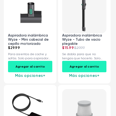
Aspiradora inalámbrica
Aspiradora inalámbrica
Wyze - Mini cabezal de
Wyze - Tubo de vacío
cepillo motorizado
plegable
$29.99
$15.99
$29.99
Para asientos de coche y
Se dobla para que no
sofás. Solo para aspiradoras
tengas que hacerlo. Solo
inalámbricas...
para...
Agregar al carrito
Agregar al carrito
Más opciones
+
Más opciones
+