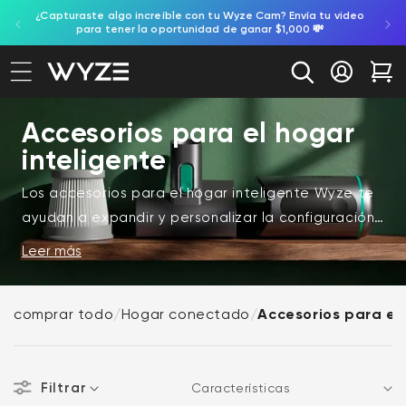
gente,
¿Capturaste algo increíble con tu Wyze Cam? Envía tu video
ectamente al contenido
ación de accesibilidad
para tener la oportunidad de ganar $1,000 💸
Iniciar se
Car
Accesorios para el hogar
inteligente
Los accesorios para el hogar inteligente Wyze te
ayudan a expandir y personalizar la configuración
de tu hogar conectado. Desde soportes y
Leer más
complementos hasta actualizaciones funcionales,
estos accesorios están diseñados para mejorar la
comprar todo
/
Hogar conectado
/
Accesorios para el 
forma en que tus dispositivos funcionan juntos.
Estos productos Wyze incluyen una variedad de
Filtrar
accesorios que son compatibles con los
Ordenar por