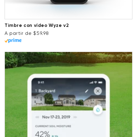
Timbre con vídeo Wyze v2
Precio habitual
A partir de $59.98