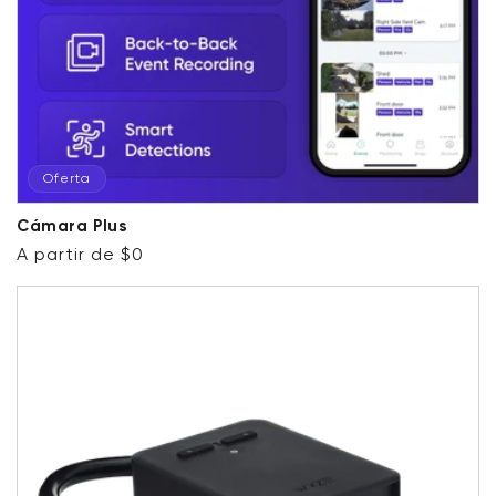
Oferta
Cámara Plus
Precio habitual
Precio de oferta
A partir de $0