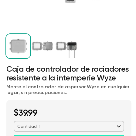
Caja de controlador de rociadores
Wyze Cam v4 + Tarjeta MicroSD de
32 GB
resistente a la intemperie Wyze
Blanco
Monte el controlador de aspersor Wyze en cualquier
More
rt
Add to cart
lugar, sin preocupaciones.
ions
More options
options
ta
l
59,98 US$
Precio de ofert
Precio habitual
63,96 US$
$39.99
Cantidad: 1