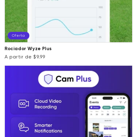
Oferta
Rociador Wyze Plus
Precio habitual
Precio de oferta
A partir de $9.99