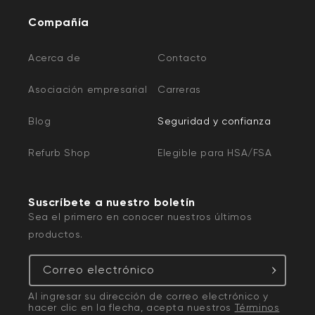
Debe enviarnos un correo electrónico desde
Compañía
la dirección de correo electrónico asociada a
su cuenta Wyze
Acerca de
Contacto
Una captura de pantalla de la pantalla de
información del dispositivo en la aplicación
Asociación empresarial
Carreras
para verificar IP/MAC o una foto de la etiqueta
Blog
Seguridad y confianza
en el dispositivo
Grabaciones o capturas de pantalla de
Refurb Shop
Elegible para HSA/FSA
páginas de productos, o grabaciones de video
de muestra para ayudar a solucionar
problemas visuales y de audio.
Suscríbete a nuestro boletín
Sea el primero en conocer nuestros últimos
Su dirección de envío para devoluciones,
productos.
reemplazos y envío de unidades de prueba.
Los empleados de Wyze
nunca
le pedirán lo
Correo electrónico
siguiente:
Al ingresar su dirección de correo electrónico y
hacer clic en la flecha, acepta nuestros
Términos
Número completo de tarjeta de crédito