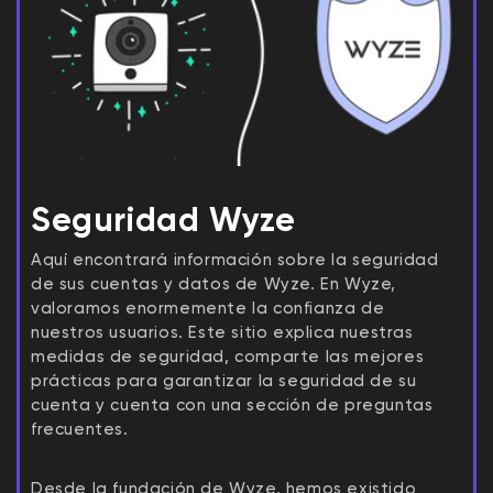
Seguridad Wyze
Wyze Cam v4 + Tarjeta MicroSD de
Aquí encontrará información sobre la seguridad
32 GB
de sus cuentas y datos de Wyze. En Wyze,
Blanco
valoramos enormemente la confianza de
More
rt
Add to cart
nuestros usuarios. Este sitio explica nuestras
ions
More options
options
ta
l
59,98 US$
Precio de ofert
Precio habitual
63,96 US$
medidas de seguridad, comparte las mejores
prácticas para garantizar la seguridad de su
cuenta y cuenta con una sección de preguntas
frecuentes.
Desde la fundación de Wyze, hemos existido