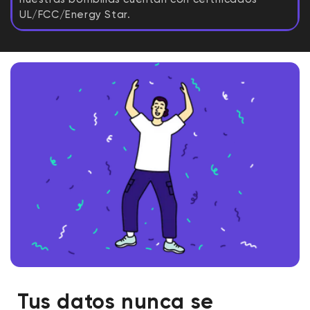
UL/FCC/Energy Star.
Tus datos nunca se