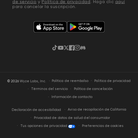
de servicio
y
Política de privacidad
. Haga clic
aquí
para cancelar la suscripción.
(solo podemos solicitar los últimos 4 dígitos)
Contraseña de la cuenta Wyze
Número de Seguro Social (SSN)
TikTok
YouTube
Twitter
Facebook
Instagram
Discordia
·
Política de privacidad
© 2026
Wyze Labs, Inc.
Política de reembolso
Términos del servicio
Política de cancelación
Información de contacto
Aviso de recopilación de California
Declaración de accesibilidad
Privacidad de datos de salud del consumidor
Tus opciones de privacidad
Preferencias de cookies