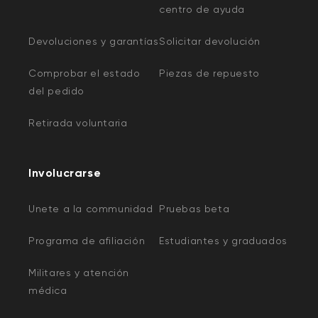
centro de ayuda
Compartir, consulta
Cómo usar Compartir
.
circunstancia.
Devoluciones y garantías
Solicitar devolución
Nota: Los empleados de Wyze
nunca
le
solicitarán su contraseña bajo ninguna
Comprobar el estado
Piezas de repuesto
circunstancia.
del pedido
Fuera de la aplicación, Wyze solo se comunicará
Retirada voluntaria
contigo mediante los siguientes canales oficiales:
@wyze.com
Involucrarse
@support.wyzecam.com
@forums.wyzecam.com
Unete a la communidad
Pruebas beta
Si se comunica con Wyze, habrá circunstancias en
Programa de afiliación
Estudiantes y graduados
las que un empleado puede solicitar información
para ayudar con su caso.
Militares y atención
médica
Los empleados de Wyze pueden solicitar: