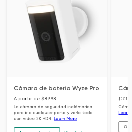
Cámara de batería Wyze Pro
Cáma
Precio habitual
Preci
A partir de $89.98
$201.9
La cámara de seguridad inalámbrica
Cámar
para ir a cualquier parte y verlo todo
Learn
con video 2K HDR.
Learn More
Out