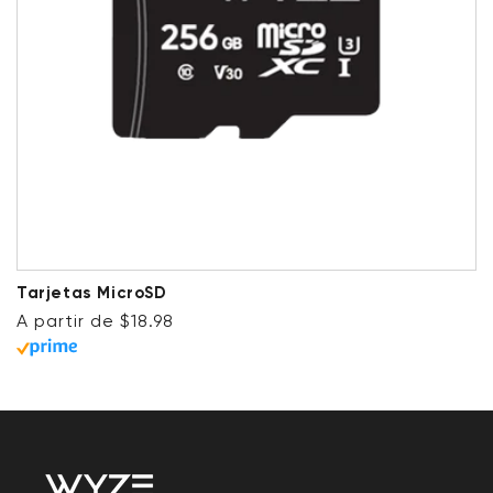
Tarjetas MicroSD
Precio habitual
A partir de $18.98