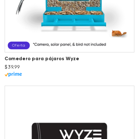
Oferta
Comedero para pájaros Wyze
Precio habitual
Precio de oferta
$39.99