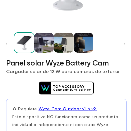
Panel solar Wyze Battery Cam
Wyze Cam v4 + Tarjeta MicroSD de
Cargador solar de 12 W para cámaras de exterior
32 GB
Blanco
More
rt
Add to cart
TOP ACCESSORY
Commonly Bundled Item
ions
More options
options
ta
l
59,98 US$
Precio de ofert
Precio habitual
63,96 US$
⚠️
Requiere
Wyze Cam Outdoor v1 o v2.
Este dispositivo NO funcionará como un producto
individual o independiente ni con otras Wyze