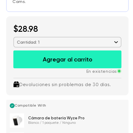
Cams.
Add ons
Cable adaptador USB-C para panel solar 
$5.99
$28.98
Cantidad: 1
Agregar al carrito
En existencias
Devoluciones sin problemas de 30 días.
Compatible With
Cámara de batería Wyze Pro
Blanco / 1 paquete / Ninguno