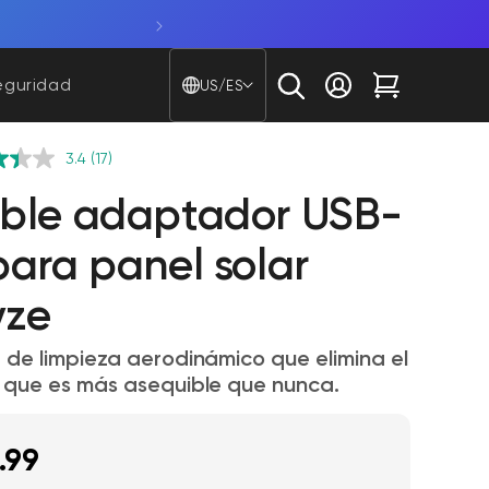
atería.
Compra Bulb Cam. Una cámara 2K y una bombilla
País/región - Idioma
eguridad
US/ES
Iniciar sesión
Carrito
3.4
(17)
ble adaptador USB-
para panel solar
ze
 de limpieza aerodinámico que elimina el
 que es más asequible que nunca.
.99