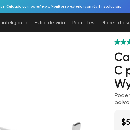
l timbre con video a batería. Protección para tu porche sin esfuerzo y a b
 inteligente
Estilo de vida
Paquetes
Planes de s
Ca
C 
Wy
Poder
polvo
$5