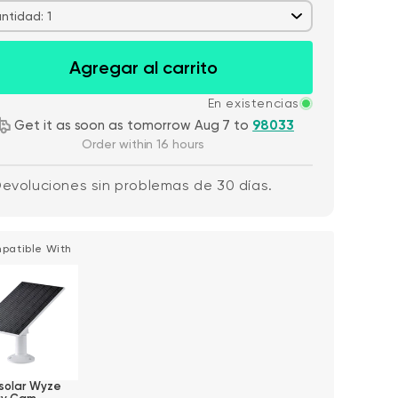
ntidad: 1
Agregar al carrito
En existencias
Get it as soon as tomorrow Aug 7 to
98033
Order within 16 hours
evoluciones sin problemas de 30 días.
Wyze Cam v4 +
de oferta
habitual
59,98 US$
Pr
Pr
63,96 US$
Tarjeta MicroSD
Add to cart
de 32 GB
More options
More options
Blanco
patible With
solar Wyze