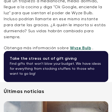
que un tropiezo a medianoche, medio dormido,
llegue a la cocina y diga "Ok Google, enciende la
luz" para que sientan el poder de Wyze Bulb.
Incluso podrían llamarte en ese mismo instante
para darte las gracias. ¿A quién le importa si estás
durmiendo? Sus vidas habrán cambiado para
siempre.
Obtenga más información sobre
Wyze Bulb
.
Take the stress out of gift giving
Find gifts that won't blow your budget. We have ideas
for everything from stocking stuffers to those who
want to go big!
Últimas noticias