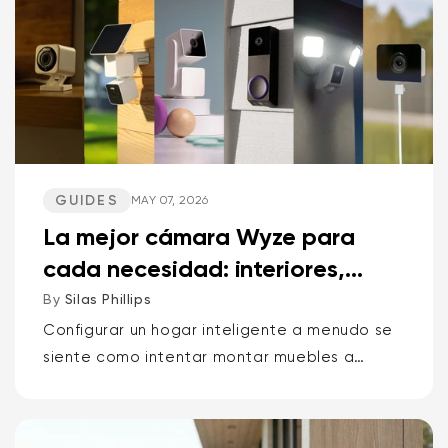
GUIDES
MAY 07, 2026
La mejor cámara Wyze para
cada necesidad: interiores,
exteriores, mascotas, p...
By
Silas Phillips
Configurar un hogar inteligente a menudo se
siente como intentar montar muebles a
oscuras. Pero no tiene por qué ser así. Si
quieres la respuesta corta sobre qué cámara
Wyze es la mejor para...