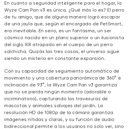
En cuanto a seguridad inteligente para el hogar, la
Wyze Cam Pan v3 es única. ¿Qué más lo es? El perro
Sugerencia de regalo de Wyze para el amigo
de tu amigo, que de alguna manera logró escapar
minimalista
de una jaula que, según el encargado de PetSmart,
era inevitable. En serio, es un fantasma, un ser
Sugerencia de regalo de Wyze para principiantes
cósmico nacido en un plano superior o un ilusionista
en hogares inteligentes
del siglo XIX atrapado en el cuerpo de un perro
salchicha. Quizás las tres cosas, el universo sigue
siendo un misterio en constante expansión.
Con su capacidad de seguimiento automático de
movimiento y una cobertura panorámica de 360° e
inclinación de 93°, la Wyze Cam Pan v3 garantiza
que no se pierda ningún momento (adorable o
incriminatorio), capturando las travesuras de
mascotas y animales salvajes del jardín. La
resolución HD de 1080p de la cámara garantiza
imágenes nítidas y claras, y su función de audio
bidireccional permite a los usuarios no solo ver, sino