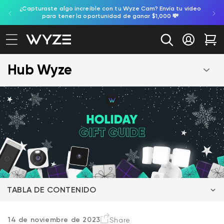
gente,
¿Capturaste algo increíble con tu Wyze Cam? Envía tu video
ectamente al contenido
ación de accesibilidad
para tener la oportunidad de ganar $1,000 💸
Iniciar se
Car
Hub Wyze
TABLA DE CONTENIDO
Sugerencia de regalo de Wyze para los amantes de
14 de noviembre de 2023
Share