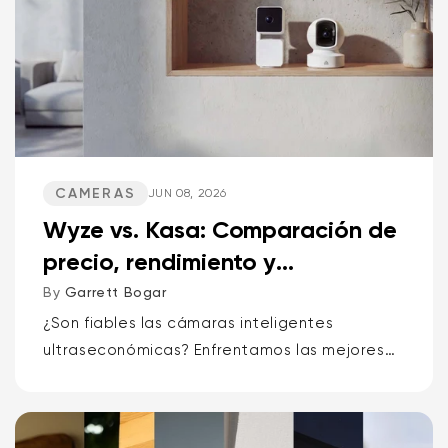
CAMERAS
JUN 08, 2026
Wyze vs. Kasa: Comparación de
precio, rendimiento y
características
By
Garrett Bogar
¿Son fiables las cámaras inteligentes
ultraseconómicas? Enfrentamos las mejores
cámaras pan-tilt, las versátiles cámaras de
punto y los timbres con vídeo de Wyze y
Kasa. Alerta de spoiler: una marca...