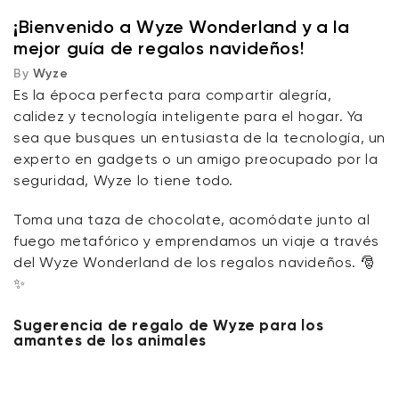
los animales
¡Bienvenido a Wyze Wonderland y a la
mejor guía de regalos navideños!
Sugerencia de regalo de Wyze para nuevos padres
By
Wyze
Es la época perfecta para compartir alegría,
Sugerencia de regalo de Wyze para inquilinos
calidez y tecnología inteligente para el hogar. Ya
sea que busques un entusiasta de la tecnología, un
Sugerencia de regalo de Wyze para propietarios de
experto en gadgets o un amigo preocupado por la
viviendas
seguridad, Wyze lo tiene todo.
Wyze Cam v4 + Tarjeta MicroSD de
Sugerencia de regalo de Wyze para estudiantes
Toma una taza de chocolate, acomódate junto al
32 GB
Blanco
fuego metafórico y emprendamos un viaje a través
More
rt
Add to cart
Sugerencia de regalo de Wyze para quienes se
del Wyze Wonderland de los regalos navideños. 🎅
ions
More options
options
preocupan por su salud
✨
ta
l
59,98 US$
Precio de ofert
Precio habitual
63,96 US$
Sugerencia de regalo de Wyze para los
Sugerencia de regalo de Wyze para quienes niegan
amantes de los animales
las luces grandes
Sugerencia de regalo de Wyze para el jugador