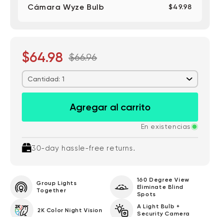
Cámara Wyze Bulb
$49.98
Add ons
Tarjetas MicroSD
Portalámparas Wyze v2
$18.98
$16.98
$64.98
32 GB
Portalámparas v2
$66.96
Cantidad: 1
Agregar al carrito
En existencias
30-day hassle-free returns.
160 Degree View
Group Lights
Eliminate Blind
Together
Spots
A Light Bulb +
2K Color Night Vision
Security Camera