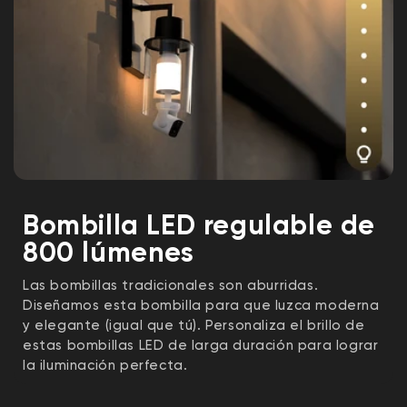
7.0+ o iOS 14.0+
Wi-Fi: IEEE 802.11 b/g/n 2,4 GHz, Wi-Fi 6
Bluetooth®: Bluetooth® de baja energía
(BLE), Bluetooth®
Vinculación: hasta 5 bombillas accesorias
Wyze por cada cámara de bombilla Wyze
Garantía
Garantía del producto de 1 año
Bombilla LED regulable de
800 lúmenes
Las bombillas tradicionales son aburridas.
Diseñamos esta bombilla para que luzca moderna
y elegante (igual que tú). Personaliza el brillo de
estas bombillas LED de larga duración para lograr
la iluminación perfecta.