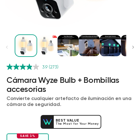
3.9
(273)
Wyze Cam v4 + Tarjeta MicroSD de
32 GB
Cámara Wyze Bulb + Bombillas
Blanco
accesorias
More
rt
Add to cart
Convierte cualquier artefacto de iluminación en una
ions
More options
options
ta
l
59,98 US$
Precio de ofert
Precio habitual
63,96 US$
cámara de seguridad.
BEST VALUE
The Most for Your Money
SAVE 3%