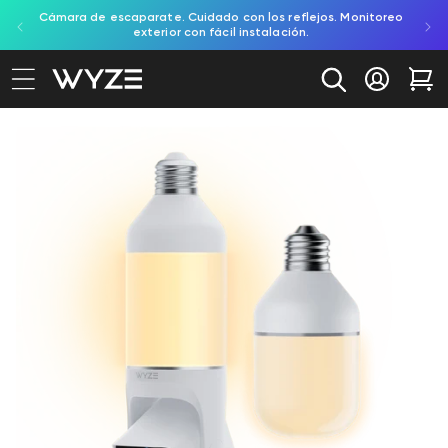
Cámara de escaparate. Cuidado con los reflejos. Monitoreo
Prue
ectamente al contenido
ación de accesibilidad
exterior con fácil instalación.
Iniciar se
Car
e a la información del producto