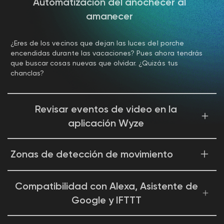
Automatización del anochecer al
amanecer
¿Eres de los vecinos que dejan las luces del porche
encendidas durante las vacaciones? Pues ahora tendrás
que buscar cosas nuevas que olvidar. ¿Quizás tus
chanclas?
Revisar eventos de video en la
aplicación Wyze
¿Te perdiste algo? ¡Claro que no! Porque estás usando
Zonas de detección de movimiento
una cámara compatible con la mejor app de hogar
inteligente del mundo. Solo tienes que tocar para revisar
los eventos grabados desde donde estés.
Monitor specific areas for motion so you only receive
Compatibilidad con Alexa, Asistente de
notifications when it matters.
Google y IFTTT