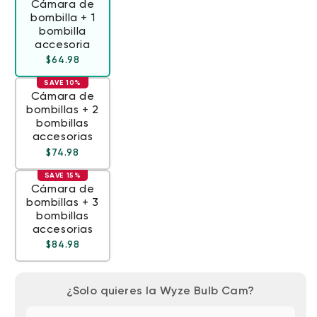
Cámara de
bombilla + 1
bombilla
accesoria
Precio habitual
Precio de oferta
$64.98
SAVE 10%
Cámara de
bombillas + 2
bombillas
accesorias
Precio habitual
Precio de oferta
$74.98
SAVE 15%
Cámara de
bombillas + 3
bombillas
accesorias
Precio habitual
Precio de oferta
$84.98
¿Solo quieres la Wyze Bulb Cam?