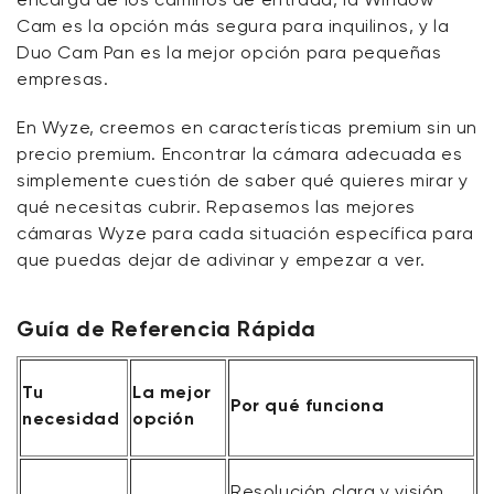
Nuestra favorita: Wyze Duo Cam Battery Doorbell
Cam es la opción más segura para inquilinos, y la
Duo Cam Pan es la mejor opción para pequeñas
La mejor cámara Wyze para entradas de vehículos
empresas.
En Wyze, creemos en características premium sin un
Nuestra favorita: Wyze Floodlight Cam v2
precio premium. Encontrar la cámara adecuada es
simplemente cuestión de saber qué quieres mirar
y
La mejor cámara Wyze para inquilinos
qué necesitas
cubrir
. Repasemos las mejores
cámaras Wyze para cada situación específica para
Nuestra favorita: Wyze Window Cam
que puedas dejar de adivinar y empezar a ver.
La mejor cámara Wyze para pequeñas empresas
Guía de Referencia Rápida
Nuestra favorita: Wyze Duo Cam Pan
Tu
La mejor
Por qué funciona
necesidad
opción
La cámara adecuada para el lugar adecuado
Preguntas frecuentes
Resolución clara y visión