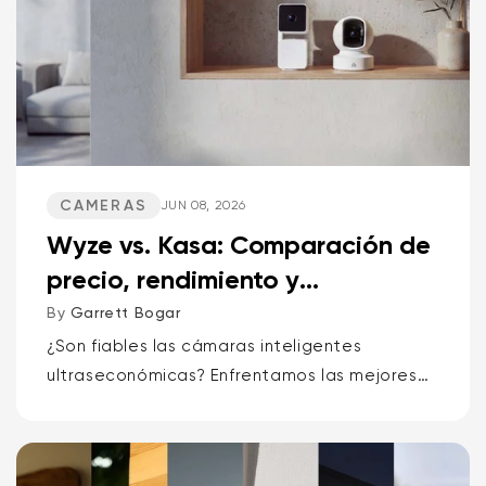
CAMERAS
JUN 08, 2026
Wyze vs. Kasa: Comparación de
precio, rendimiento y
características
By
Garrett Bogar
¿Son fiables las cámaras inteligentes
ultraseconómicas? Enfrentamos las mejores
cámaras pan-tilt, las versátiles cámaras de
punto y los timbres con vídeo de Wyze y
Kasa. Alerta de spoiler: una marca...