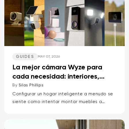
GUIDES
MAY 07, 2026
La mejor cámara Wyze para
cada necesidad: interiores,
exteriores, mascotas, p...
By
Silas Phillips
Configurar un hogar inteligente a menudo se
siente como intentar montar muebles a
oscuras. Pero no tiene por qué ser así. Si
quieres la respuesta corta sobre qué cámara
Wyze es la mejor para...