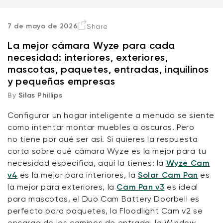
Guía de Referencia Rápida
7 de mayo de 2026
Share
La mejor cámara Wyze para cada
La mejor cámara Wyze para interiores
necesidad: interiores, exteriores,
mascotas, paquetes, entradas, inquilinos
Nuestra favorita: Wyze Cam v4
y pequeñas empresas
By
Silas Phillips
La mejor cámara Wyze para exteriores
Wyze Cam v4 + Tarjeta MicroSD de
Configurar un hogar inteligente a menudo
se siente
32 GB
Nuestra favorita: Wyze Solar Cam Pan
como intentar
montar muebles a oscuras. Pero
Blanco
no
tiene
por qué ser así. Si quieres la respuesta
More
rt
Add to cart
corta sobre qué cámara Wyze es la mejor para tu
La mejor cámara Wyze para mascotas
ions
More options
options
ta
l
59,98 US$
Precio de ofert
Precio habitual
63,96 US$
necesidad específica, aquí la tienes: la
Wyze Cam
v4
es la mejor para interiores, la
Solar Cam Pan
es
Nuestra favorita: Wyze Cam Pan v3
la mejor para exteriores, la
Cam Pan v3
es ideal
para mascotas, el Duo Cam Battery Doorbell es
La mejor cámara Wyze para paquetes
perfecto para paquetes, la Floodlight Cam v2 se
encarga de los caminos de entrada, la Window