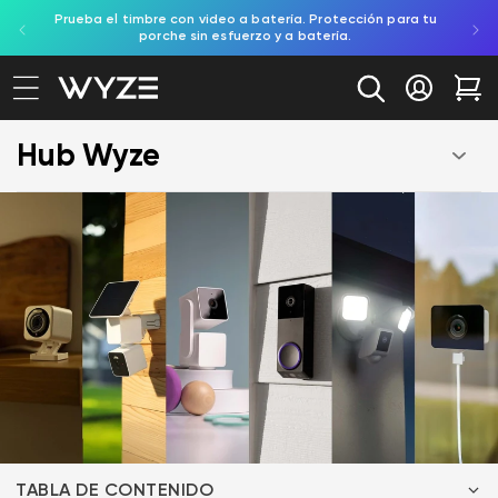
toreo
Prueba el timbre con video a batería. Protección para tu
Compra
ectamente al contenido
ación de accesibilidad
porche sin esfuerzo y a batería.
Iniciar se
Car
Hub Wyze
TABLA DE CONTENIDO