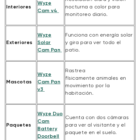
Wyze
Interiores
nocturna a color para
Cam v4
monitoreo diario.
Wyze
Funciona con energía solar
Exteriores
Solar
y gira para ver todo el
Cam Pan
patio.
Rastrea
Wyze
físicamente
animales en
Mascotas
Cam Pan
movimiento
por la
v3
habitación.
Wyze Duo
Cuenta con dos cámaras
Cam
Paquetes
para ver al visitante y el
Battery
paquete en el suelo.
Doorbell