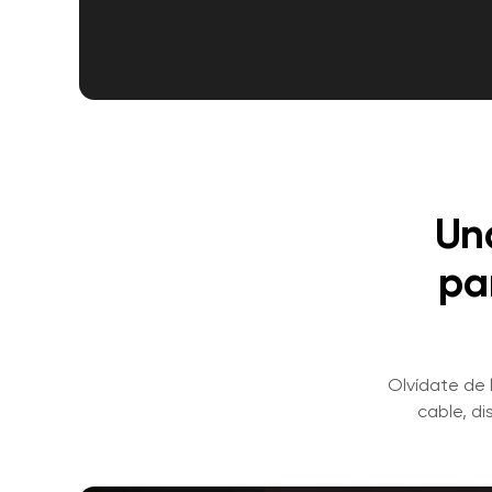
Una
pa
Olvídate de 
cable, di