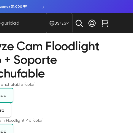
lación.
Prueba el timbre con video a batería. P
País/región - Idioma
eguridad
US/ES
Iniciar sesión
Carrito
ze Cam Floodlight
o + Soporte
chufable
enchufable (color)
nco
ro
 Floodlight Pro (color)
nco