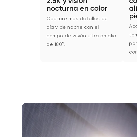
2.5K y visión
co
nocturna en color
al
pi
Capture más detalles de
Ac
día y de noche con el
tom
campo de visión ultra amplio
par
de 180°.
cor