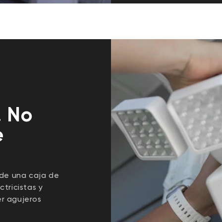
. No
e
 de una caja de
tricistas y
r agujeros