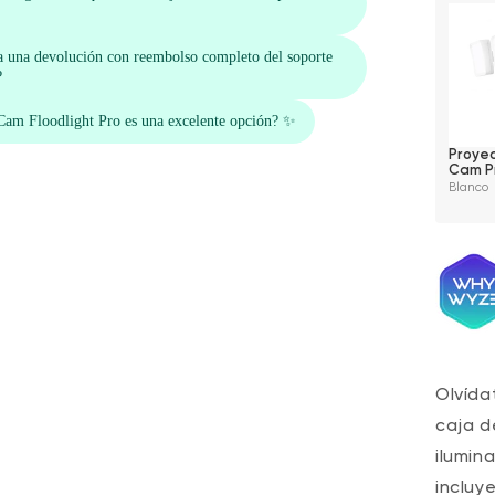
Proye
Cam P
Blanco
Olvída
caja d
ilumin
incluy