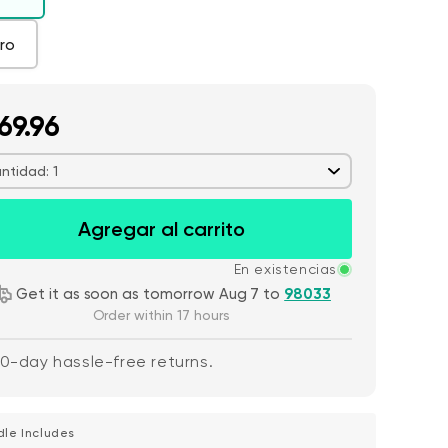
ro
s
Tarjetas MicroSD
$18.98
69.96
32 GB
ntidad: 1
Wyze Cam v4 +
de oferta
habitual
59,98 US$
Pr
Pr
63,96 US$
Agregar al carrito
Tarjeta MicroSD
Add to cart
de 32 GB
More options
More options
En existencias
Blanco
Get it as soon as tomorrow Aug 7 to
98033
Order within 17 hours
0-day hassle-free returns.
dle Includes