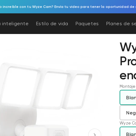
e escaparate. Cuidado con los reflejos. Monitoreo exterior con fácil insta
 inteligente
Estilo de vida
Paquetes
Planes de s
Wy
Pr
en
Montaje 
Bla
Neg
Wyze Cam
Bla