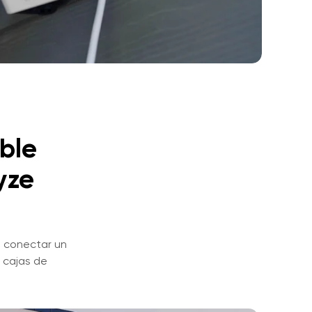
ible
yze
s conectar un
s cajas de