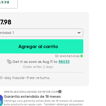
Precio habitual
49.98
7.98
ntidad: 1
Agregar al carrito
Wyze Cam v4 +
de oferta
habitual
59,98 US$
Pr
Pr
63,96 US$
Tarjeta MicroSD
Add to cart
En existencias
de 32 GB
More options
Get it as soon as Aug 11 to
98033
More options
Blanco
Order within 2 days
0-day hassle-free returns.
VENTAJAS EXCLUSIVAS DE WYZE.COM
Garantía extendida de 18 meses
Obtenga una garantía extendida de 18 meses al comprar
este producto en wyze.com. También obtenga paquetes