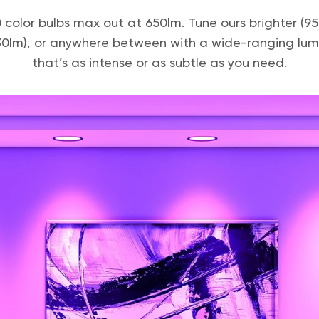
 color bulbs max out at 650lm. Tune ours brighter (9
0lm), or anywhere between with a wide-ranging lu
that’s as intense or as subtle as you need.