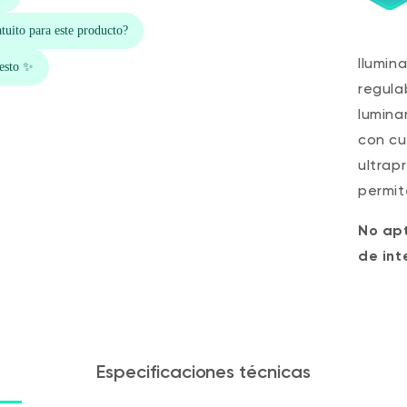
Ilumin
regula
lumina
con cu
ultrap
permit
No apt
de int
Especificaciones técnicas