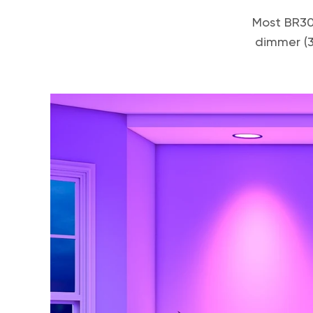
Most BR30
dimmer (3