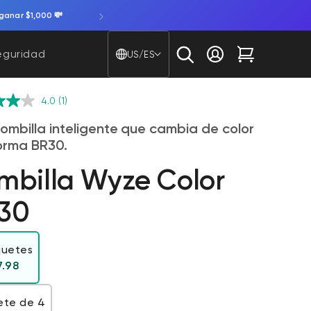
ganar $1,000 💸
País/región - Idioma
eguridad
US/ES
Iniciar sesión
Carrito
4.0
(1)
ombilla inteligente que cambia de color
orma BR30.
mbilla Wyze Color
30
quetes
Precio habitual
7.98
ete de 4