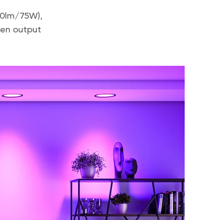
50lm/75W),
men output