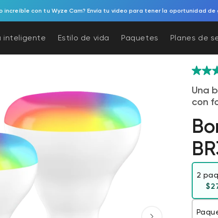
 increíble con tu Wyze Cam? Envía tu video para tener la oportunidad de 
 inteligente
Estilo de vida
Paquetes
Planes de s
Una b
con f
Bo
BR
2 pa
$2
Paqu