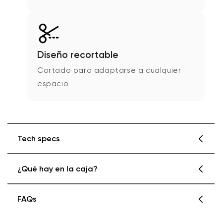
Diseño recortable
Cortado para adaptarse a cualquier
espacio
Tech specs
¿Qué hay en la caja?
Detalles de la tira de luz Wyze
Peso
FAQs
10,8 onzas, 1,01 libras
Longitud