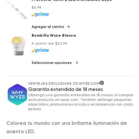
Precio habitual
Precio de oferta
$4.99
Agregar al carrito
Bombilla Wyze Blanca
Precio habitual
A partir de $23.99
Seleccionar opciones
VENTAJAS EXCLUSIVAS DE WYZE.COM
Garantía extendida de 18 meses
Obtenga una garantía extendida de 18 meses al comprar
este producto en wyze.com. También obtenga paquetes
especiales, promociones únicas y recompensas con cada
pedido
Colorea tu mundo con una brillante iluminación de
acento LED.