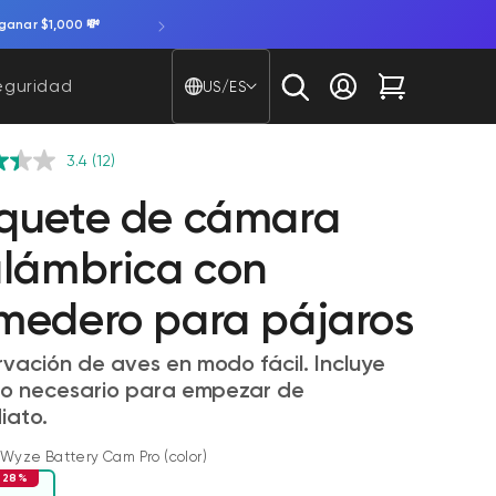
ad de ganar $1,000 💸
País/región - Idioma
eguridad
US/ES
Iniciar sesión
Carrito
3.4
(12)
quete de cámara
alámbrica con
medero para pájaros
vación de aves en modo fácil. Incluye
lo necesario para empezar de
iato.
Wyze Battery Cam Pro (color)
 28%