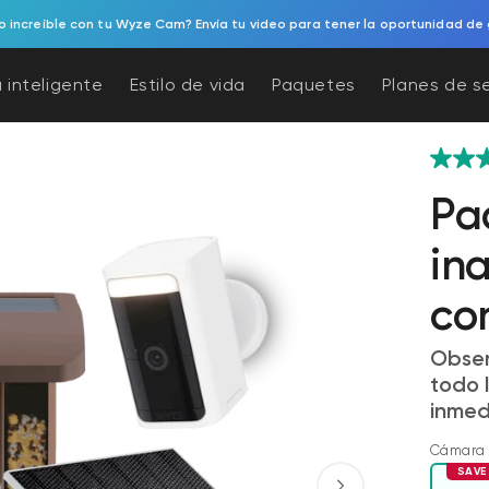
e algo increíble con tu Wyze Cam? Envía tu video para tener la oportunid
 inteligente
Estilo de vida
Paquetes
Planes de s
Pa
in
co
Obser
todo 
inmed
Cámara 
SAVE