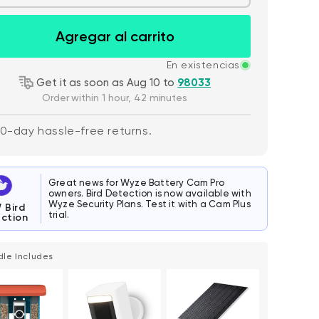
Agregar al carrito
En existencias
Get it as soon as Aug 10 to
98033
Order within 1 hour, 42 minutes
0-day hassle-free returns.
Great news for Wyze Battery Cam Pro
owners. Bird Detection is now available with
Wyze Security Plans. Test it with a Cam Plus
W
Bird
trial.
ction
dle Includes