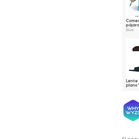
Comed
pájar
Blue
Lente 
plano