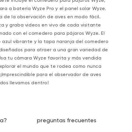
uete incluye el comedero para pájaros Wyze,
ara a batería Wyze Pro y el panel solar Wyze.
ta de la observación de aves en modo fácil.
iza y graba videos en vivo de cada visitante
ado con el comedero para pájaros Wyze.
El
 azul vibrante y la tapa naranja del comedero
diseñados para atraer a una gran variedad de
Usa tu cámara Wyze favorita y más vendida
xplorar el mundo que te rodea como nunca
 ¡Imprescindible para el observador de aves
dos llevamos dentro!
ja?
preguntas frecuentes