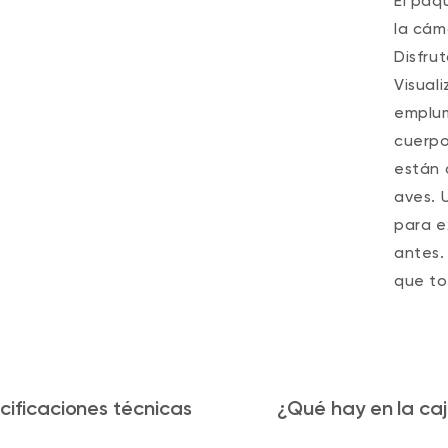
El paq
la cám
Disfru
Visual
emplum
cuerpo
están 
aves. 
para e
antes.
que to
cificaciones técnicas
¿Qué hay en la ca