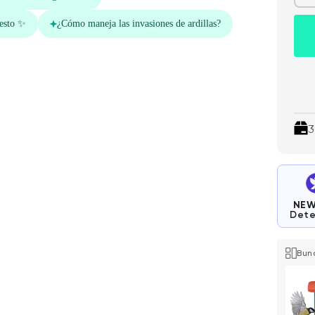
3
NE
Dete
Bun