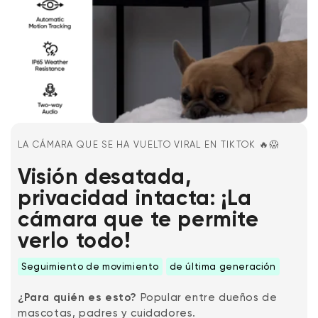
LA CÁMARA QUE SE HA VUELTO VIRAL EN TIKTOK 🔥😱
Wyze Cam v4 + Tarjeta MicroSD de
Visión desatada,
32 GB
Blanco
privacidad intacta: ¡La
More
rt
Add to cart
cámara que te permite
ions
More options
options
ta
l
59,98 US$
Precio de ofert
Precio habitual
63,96 US$
verlo todo!
Seguimiento de movimiento
de última generación
¿Para quién es esto?
Popular entre dueños de
mascotas, padres y cuidadores.