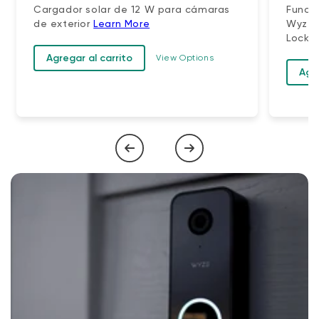
Cargador solar de 12 W para cámaras
Funci
de exterior
Learn More
Wyze 
Lock.
Agregar al carrito
View Options
Agre
1
de
4