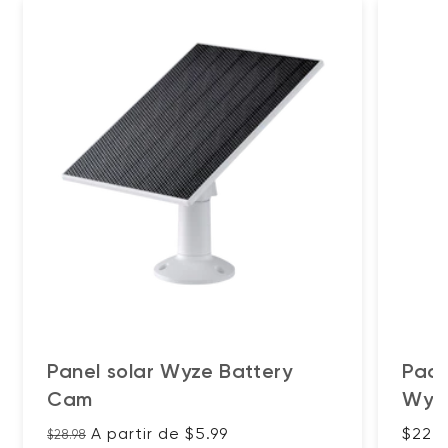
Panel solar Wyze Battery
Paqu
Cam
Wyz
Precio habitual
Precio de oferta
Preci
A partir de $5.99
$22.9
$28.98