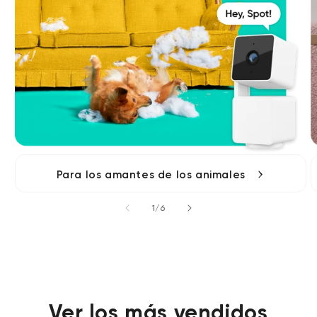
Para los amantes de los animales
de
1
/
6
Ver los más vendidos