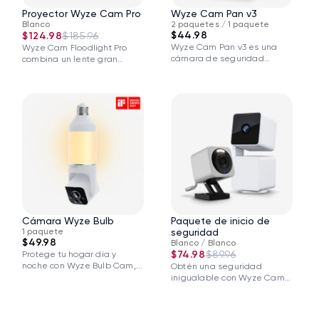
Proyector Wyze Cam Pro
Wyze Cam Pan v3
Blanco
2 paquetes / 1 paquete
$44.98
$124.98
$185.96
Wyze Cam Pan v3 es una
Wyze Cam Floodlight Pro
cámara de seguridad
combina un lente gran
rediseñada...
angular de...
Cámara Wyze Bulb
Paquete de inicio de
1 paquete
seguridad
$49.98
Blanco / Blanco
$74.98
$89.96
Protege tu hogar día y
noche con Wyze Bulb Cam,...
Obtén una seguridad
inigualable con Wyze Cam
v4 y Wyze...