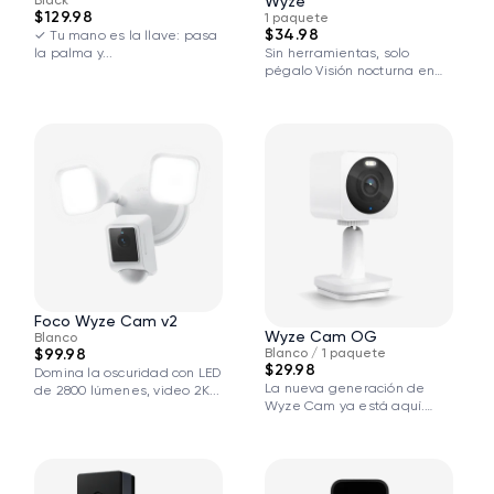
Black
Wyze
$129.98
1 paquete
$34.98
✓ Tu mano es la llave: pasa
la palma y...
Sin herramientas, solo
pégalo Visión nocturna en
color mejorada Diseño...
Foco Wyze Cam v2
Wyze Cam OG
Blanco
$99.98
Blanco / 1 paquete
$29.98
Domina la oscuridad con LED
La nueva generación de
de 2800 lúmenes, video 2K...
Wyze Cam ya está aquí.
Ahora...