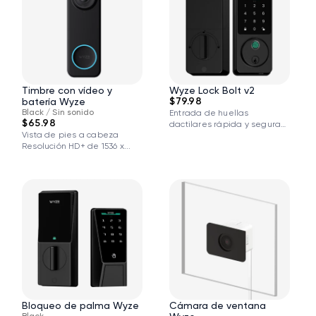
Timbre con vídeo y
Wyze Lock Bolt v2
$79.98
batería Wyze
Black / Sin sonido
Entrada de huellas
$65.98
dactilares rápida y segura
Vista de pies a cabeza
Escáner de huellas...
Resolución HD+ de 1536 x...
Bloqueo de palma Wyze
Cámara de ventana