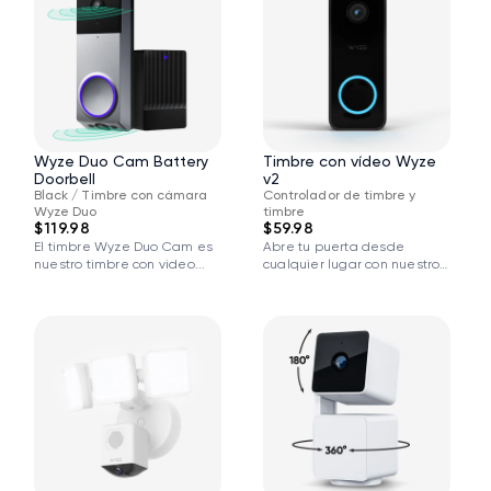
Wyze Duo Cam Battery
Timbre con vídeo Wyze
Doorbell
v2
Black / Timbre con cámara
Controlador de timbre y
Wyze Duo
timbre
$119.98
$59.98
El timbre Wyze Duo Cam es
Abre tu puerta desde
nuestro timbre con video...
cualquier lugar con nuestro
timbre con...