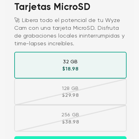
Tarjetas MicroSD
🚀 Libera todo el potencial de tu Wyze
Cam con una tarjeta MicroSD. Disfruta
de grabaciones locales ininterrumpidas y
time-lapses increíbles.
32 GB
Precio habitual
$18.98
128 GB
Variante agotada o no dispon
Precio habitual
$29.98
256 GB
Variante agotada o no dispon
Precio habitual
$38.98