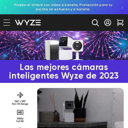
toreo
Prueba el timbre con video a batería. Protección para tu
Compra
ectamente al contenido
ación de accesibilidad
porche sin esfuerzo y a batería.
Iniciar se
Car
Las mejores cámaras
inteligentes Wyze de 2023