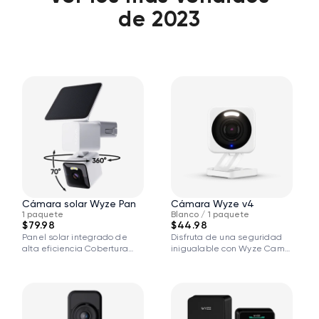
de 2023
Cámara solar Wyze Pan
Cámara Wyze v4
1 paquete
Blanco / 1 paquete
$79.98
$44.98
Panel solar integrado de
Disfruta de una seguridad
alta eficiencia Cobertura
inigualable con Wyze Cam
panorámica de 360°...
v4. Su...