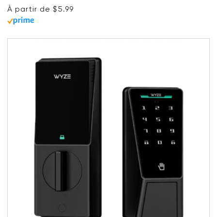
Prix ​​régulier
Accord
À partir de $5.99