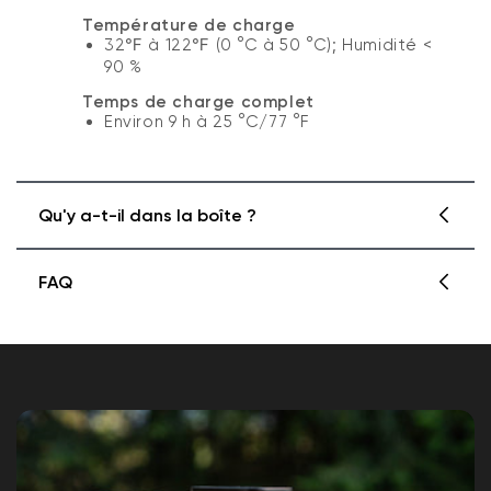
Température de charge
32℉ à 122℉ (0 °C à 50 °C); Humidité <
90 %
Temps de charge complet
Environ 9 h à 25 °C/77 °F
Qu'y a-t-il dans la boîte ?
FAQ
• Batterie Wyze 6200 mAh x1
How long does it take to charge the camera
battery from 0% to 100%?
Remarque : câble de chargement non inclus
It takes approximately 9 hours to fully charge
Does this battery pack work with a charging
dock?
the battery.