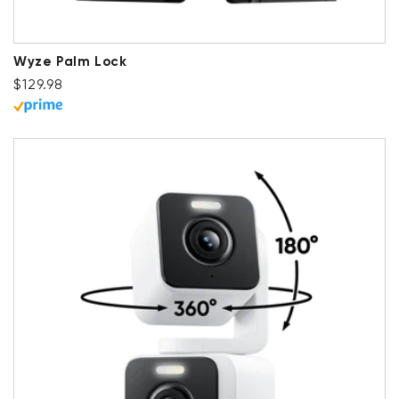
Wyze Palm Lock
Prix ​​régulier
$129.98