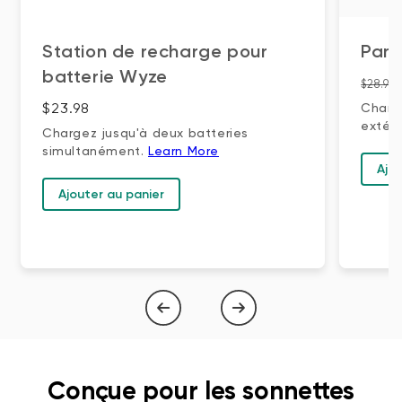
Station de recharge pour
Pann
batterie Wyze
Prix ​​
$28.98
Prix ​​régulier
$23.98
Charg
extér
Chargez jusqu'à deux batteries
simultanément.
Learn More
Ajo
Ajouter au panier
1
de
4
Conçue pour les sonnettes