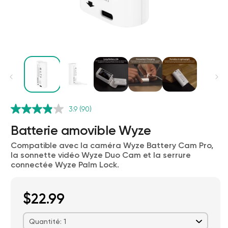
3.9
(90)
Batterie amovible Wyze
Wyze Cam v4 + carte microSD 32
Go
Compatible avec la caméra Wyze Battery Cam Pro,
Blanc
la sonnette vidéo Wyze Duo Cam et la serrure
More
rt
Add to cart
connectée Wyze Palm Lock.
ions
More options
options
59,98 $US
Accord
Prix ​​régulier
63,96 $US
Add ons
Station de recharge pour batterie Wyze
$23.98
$22.99
Quantité: 1