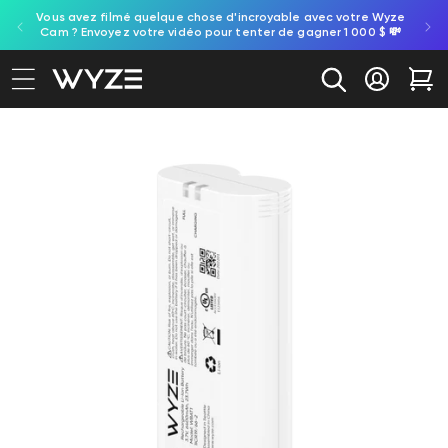
ule
Vous avez filmé quelque chose d'incroyable avec votre Wyze
ration d'accessibilité
asser au contenu
e.
Cam ? Envoyez votre vidéo pour tenter de gagner 1 000 $ 💸
Se conne
Cha
aux informations produit