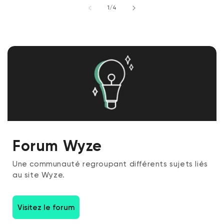
de
1
/
4
Forum Wyze
Une communauté regroupant différents sujets liés
au site Wyze.
Visitez le forum