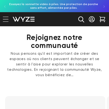
on aux
Essayez la sonnette vidéo à piles. Une protection de porche
Déc
ration d'accessibilité
asser au contenu
e.
sans effort, alimentée par piles.
in
Se conne
Cha
Rejoignez notre
communauté
Nous pensons qu'il est important de créer des
espaces où nos clients peuvent échanger et se
sentir à l'aise pour explorer les nouvelles
technologies. En rejoignant la communauté Wyze,
vous bénéficiez de…