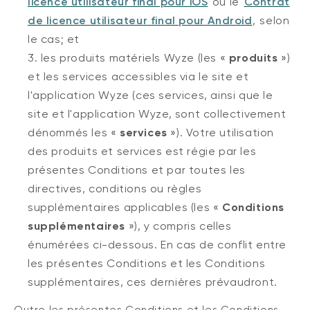
licence utilisateur final pour iOS
ou le
Contrat
de licence utilisateur final pour Android
,
selon
le cas; et
es produits matériels Wyze (les «
produits
»)
l
et les services accessibles via le site et
l'application Wyze (ces services, ainsi que le
site et l'application Wyze, sont collectivement
dénommés les «
services
»). Votre utilisation
des produits et services est régie par les
présentes Conditions et par toutes les
directives, conditions ou règles
supplémentaires applicables (les «
Conditions
supplémentaires
»), y compris celles
énumérées ci-dessous.
En cas de conflit entre
les présentes Conditions et les Conditions
supplémentaires, ces dernières prévaudront.
Outre les présentes Conditions et les Conditions