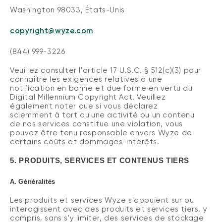
Washington 98033, États-Unis
copyright@wyze.com
(844) 999-3226
Veuillez consulter l'article 17 U.S.C. § 512(c)(3) pour
connaître les exigences relatives à une
notification en bonne et due forme en vertu du
Digital Millennium Copyright Act.
Veuillez
également noter que si vous déclarez
sciemment à tort qu'une activité ou un contenu
de nos services constitue une violation, vous
pouvez être tenu responsable envers Wyze de
certains coûts et dommages-intérêts.
5.
PRODUITS, SERVICES ET CONTENUS TIERS
é
é
é
A.
G
n
ralit
s
Les produits et services Wyze s'appuient sur ou
interagissent avec des produits et services tiers, y
compris, sans s'y limiter, des services de stockage