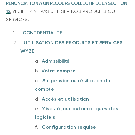
RENONCIATION À UN RECOURS COLLECTIF DE LA SECTION
12
,
VEUILLEZ NE PAS UTILISER NOS PRODUITS OU
SERVICES
.
1.
CONFIDENTIALITÉ
2.
UTILISATION DES PRODUITS ET SERVICES
WYZE
a.
Admissibilité
b.
Votre compte
Wyze Cam v4 + carte microSD 32
c.
Suspension
ou résiliation du
Go
Blanc
compte
More
rt
Add to cart
d.
Accès et utilisation
ions
More options
options
59,98 $US
Accord
Prix ​​régulier
63,96 $US
e.
Mises à jour automatiques des
logiciels
f.
Configuration requise