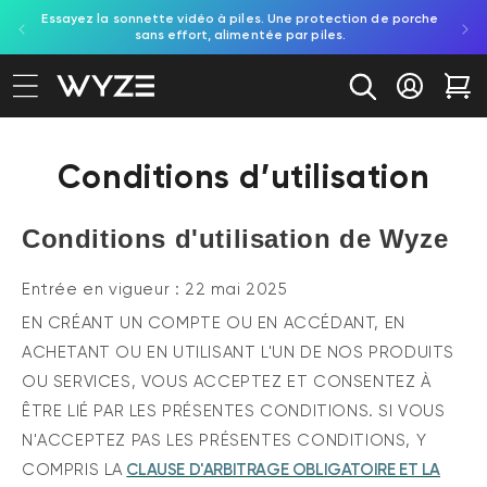
on aux
Essayez la sonnette vidéo à piles. Une protection de porche
Déc
ration d'accessibilité
asser au contenu
e.
sans effort, alimentée par piles.
in
Se conne
Cha
Conditions d’utilisation
Conditions d'utilisation de Wyze
Entrée en vigueur : 22 mai 2025
EN CRÉANT UN COMPTE OU EN ACCÉDANT, EN
ACHETANT OU EN UTILISANT L'UN DE NOS PRODUITS
OU SERVICES, VOUS ACCEPTEZ ET CONSENTEZ À
ÊTRE LIÉ PAR LES PRÉSENTES CONDITIONS. SI VOUS
N'ACCEPTEZ PAS LES PRÉSENTES CONDITIONS, Y
COMPRIS LA
CLAUSE D'ARBITRAGE OBLIGATOIRE ET LA