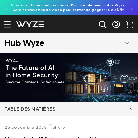
une ampoule
Vous avez filmé quelque chose d'incroyable avec votre Wy
ration d'accessibilité
asser au contenu
luminaire.
Cam ? Envoyez votre vidéo pour tenter de gagner 1 000 $ 
Se conne
Cha
Hub Wyze
TABLE DES MATIÈRES
Pourquoi l'IA représente l'avenir de la surveillance
23 décembre 2025
Share
des maisons intelligentes