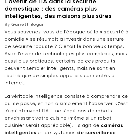
L'avenir de l'IA dans la sécurité
domestique : des caméras plus
Limites des systèmes traditionnels basés sur le
intelligentes, des maisons plus sûres
mouvement
By
Garrett Bogar
Vous souvenez-vous de l'époque où la « sécurité à
Comment l'IA améliore la précision, le temps de
domicile » se résumait à investir dans une serrure
réponse et l'expérience utilisateur
de sécurité robuste ? C'était le bon vieux temps.
Avec l'essor de technologies plus complexes, mais
Comment l'IA rend les caméras intelligentes plus
aussi plus pratiques, certains de ces produits
performantes
peuvent sembler intelligents, mais ne sont en
réalité que de simples appareils connectés à
Wyze Cam v4 + carte microSD 32
Détection de mouvement basée sur l'IA
Go
Internet.
Blanc
More
rt
Add to cart
Reconnaissance faciale et visages familiers
La véritable intelligence consiste à comprendre ce
ions
More options
options
qui se passe, et non à simplement l'observer. C'est
59,98 $US
Accord
Prix ​​régulier
63,96 $US
là qu'intervient l'IA. Il ne s'agit pas de robots
Apprentissage adaptatif pour une surveillance
envahissant votre cuisine (même si un robot
personnalisée
cuisinier serait appréciable). Il s'agit de
caméras
intelligentes
et de systèmes
de surveillance
Des alertes plus intelligentes, des réponses plus