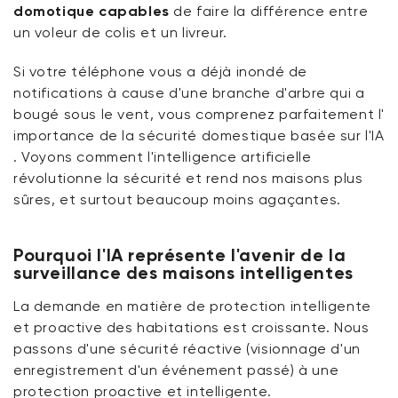
domotique
capables
de faire la différence entre
rapides
un voleur de colis et un livreur.
Alertes IA en temps réel
Si votre téléphone vous a déjà inondé de
notifications à cause d'une branche d'arbre qui a
Automatisation et intégrations pilotées par l'IA
bougé sous le vent, vous comprenez parfaitement l'
importance
de la sécurité domestique basée sur l'IA
. Voyons comment l'intelligence artificielle
IA et confidentialité dans la surveillance des
révolutionne la sécurité et rend nos maisons plus
maisons intelligentes
sûres, et surtout beaucoup moins agaçantes.
Quel avenir pour la sécurité domestique basée sur
l'IA ?
Pourquoi l'IA représente l'avenir de la
surveillance des maisons intelligentes
Comment Wyze façonne l'avenir de la surveillance
La demande en matière de protection intelligente
de la maison intelligente
et proactive des habitations est croissante. Nous
passons d'une sécurité réactive (visionnage d'un
Conclusion : Construire des maisons plus sûres
enregistrement d'un événement passé) à une
grâce à une technologie plus intelligente
protection proactive et intelligente.