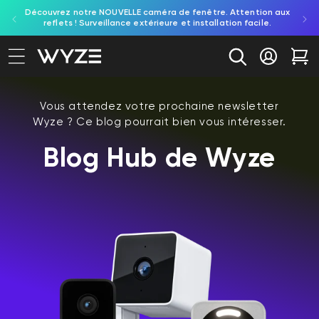
Découvrez notre NOUVELLE caméra de fenêtre. Attention aux
Essay
ration d'accessibilité
asser au contenu
reflets ! Surveillance extérieure et installation facile.
Se conne
Cha
Vous attendez votre prochaine newsletter
Wyze ? Ce blog pourrait bien vous intéresser.
Blog Hub de Wyze