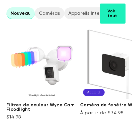
Voir
Nouveau
Caméras
Appareils Intelligents
Sty
tout
Accord
Filtres de couleur Wyze Cam
Caméra de fenêtre 
Floodlight
Prix ​​régulier
Accord
À partir de $34.98
Prix ​​régulier
$14.98