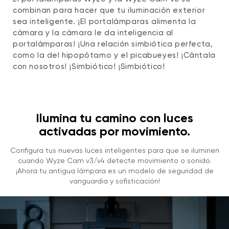
Conectividad
combinan para hacer que tu iluminación exterior
Wi-Fi de 2,4 GHz
sea inteligente. ¡El portalámparas alimenta la
Almacenamiento
cámara y la cámara le da inteligencia al
Almacenamiento local (se requiere tarjeta
portalámparas! ¡Una relación simbiótica perfecta,
microSD)
como la del hipopótamo y el picabueyes! ¡Cántala
Nube
con nosotros! ¡Simbiótico! ¡Simbiótico!
Temperatura de funcionamiento
-5 °F - 113 °F (-20 °C - 45 °C)
Resistencia a la intemperie
Resistente a la intemperie IP65,
Ilumina tu camino con luces
interior/exterior
activadas por movimiento.
Certificaciones
Certificación FCC, IC, UL e IP65
Configura tus nuevas luces inteligentes para que se iluminen
Idiomas
cuando Wyze Cam v3/v4 detecte movimiento o sonido.
Inglés
¡Ahora tu antigua lámpara es un modelo de seguridad de
vanguardia y sofisticación!
Garantía
1 año