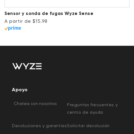
Sensor y sonda de fugas Wyze Sense
Precio habitual
A partir de $15.98
Apoyo
Chatea con nosotros
Preguntas frecuentes y
centro de ayuda
Devoluciones y garantías
Solicitar devolución