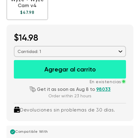
Cam v4
Precio habitual
Precio de oferta
$47.98
$14.98
Cantidad: 1
Agregar al carrito
En existencias
Get it as soon as Aug 8 to
98033
Order within 23 hours
Devoluciones sin problemas de 30 días.
Compatible With