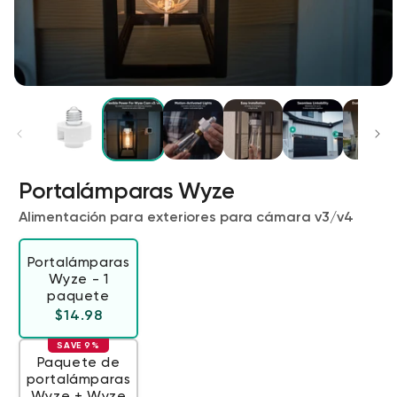
Portalámparas Wyze
Wyze Cam v4 + Tarjeta MicroSD de
Alimentación para exteriores para cámara v3/v4
32 GB
Blanco
More
rt
Add to cart
Portalámparas
Wyze - 1
ions
More options
options
ta
l
59,98 US$
Precio de ofert
Precio habitual
63,96 US$
paquete
Precio habitual
$14.98
SAVE 9%
Paquete de
portalámparas
Wyze + Wyze