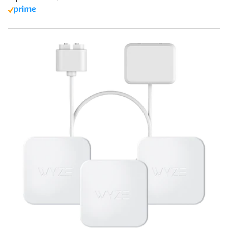
Lamp Socket when you arrive home.
In the Wyze app, tap
Home
, then tap the
plus sign +
on the top right.
On the
Add
menu, tap
Automation
>
Location Trigger
.
Tap
Name (Optional)
. Enter a name for the
trigger. Try "Turn on when I arrive"Tap
Save
.
Tap
I arrive
.
Confirm the location displayed in the list.
Tap
Add Action.
Select your Wyze Lamp
Socket.Tap
Turn on
, then
Save
.
Optionally, tap to add a
Time
that this
trigger is active.
When done, tap
Save
.