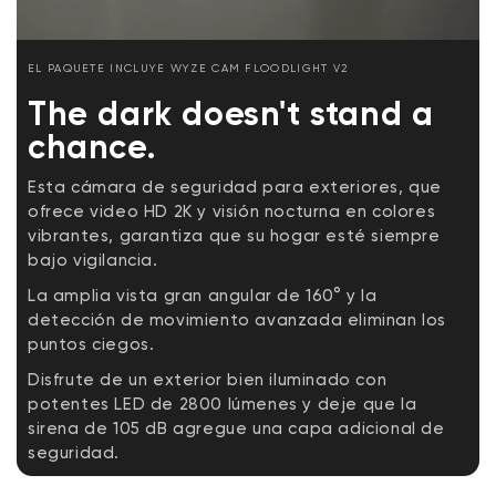
1x Guía de inicio rápido
Cuerpo: policarbonato
1x Kit de accesorios de montaje
Lente: Vidrio + Plástico
2 tornillos de soporte (n.° 6, n.° 8 y n.° 10)
2 paneles de luz LED regulables
EL PAQUETE INCLUYE WYZE CAM FLOODLIGHT V2
2800 lúmenes totales de brillo
1x tornillo de tierra
Temperatura de color de 5000 K
1x tornillo para reflector
The dark doesn't stand a
Regulable: Sí
1x tapón de goma
chance.
2K (2304 x 1296)
1x soporte de montaje
Visión nocturna
2x Tuercas para cables
Esta cámara de seguridad para exteriores, que
Visión nocturna en color
1x gancho
Cableado de 110 a 120 V CA
ofrece video HD 2K y visión nocturna en colores
-4 °F - 140 °F (-20 °C - 60 °C)
vibrantes, garantiza que su hogar esté siempre
Resistencia al agua IP65
bajo vigilancia.
Seguro para uso en exteriores
La amplia vista gran angular de 160° y la
Más información
detección de movimiento avanzada eliminan los
puntos ciegos.
Conectividad y compatibilidad
Disfrute de un exterior bien iluminado con
IEEE802.11 b/g/n. Wi-Fi 2.4G b/g/n
potentes LED de 2800 lúmenes y deje que la
Compatibilidad del teléfono: Android 9.0+,
sirena de 105 dB agregue una capa adicional de
iOS 15.0+
seguridad.
Integraciones: Alexa, Asistente de Google,
IFTTT