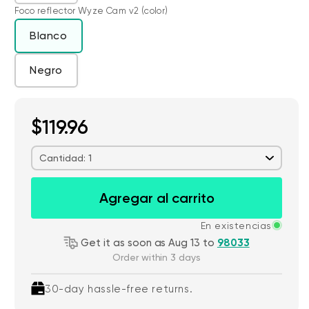
Foco reflector Wyze Cam v2 (color)
Blanco
Negro
Add ons
Tarjetas MicroSD
$18.98
$119.96
32 GB
Cantidad: 1
Agregar al carrito
En existencias
Get it as soon as Aug 13 to
98033
Order within 3 days
30-day hassle-free returns.