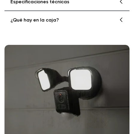
Especificaciones técnicas
¿Qué hay en la caja?
Wyze Cam Floodlight Plug-in Mount
Colors: White and Black
Outdoor safe: Yes
Operating Temperature: -22°F to 122°F
Soporte enchufable para reflector Wyze Cam
Input: 110 - 120V AC
Power Cord Rating: SJTW (Hard service,
thermoplastic cable, S: service, J: junior, T:
1x Soporte enchufable para reflector Wyze
thermoplastic, W: weather-approved)
Cam
Cable Wire: 18 AWG
1x Kit de montaje Floodlight Pro (anillo de
Power Cord Length: 20 feet (6m)
silicona, tornillo largo)
Package Dimension: 153mm x 155mm x
1x Kit de tornillos de montaje
79mm
1x cinta de espuma
Package Weight: 1.39 lbs
1x Guía de inicio rápido
Foco Wyze Cam v2
Foco Wyze Cam v2
Color: Blanco o Negro
Acabado: Mate
1 reflector Wyze Cam v2
Montaje: Pared/Techo