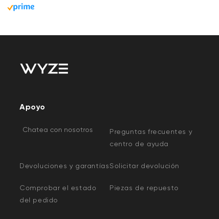
Apoyo
Chatea con nosotros
Preguntas frecuentes y
centro de ayuda
Devoluciones y garantías
Solicitar devolución
Comprobar el estado
Piezas de repuesto
del pedido