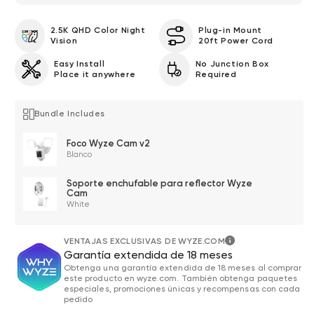
2.5K QHD Color Night
Plug-in Mount
Vision
20ft Power Cord
Easy Install
No Junction Box
Place it anywhere
Required
Bundle Includes
Foco Wyze Cam v2
Blanco
Soporte enchufable para reflector Wyze
Cam
White
VENTAJAS EXCLUSIVAS DE WYZE.COM
Garantía extendida de 18 meses
Obtenga una garantía extendida de 18 meses al comprar
este producto en wyze.com. También obtenga paquetes
especiales, promociones únicas y recompensas con cada
pedido