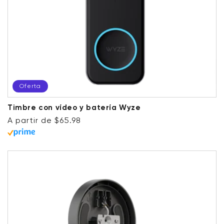
Oferta
Timbre con vídeo y batería Wyze
Precio habitual
Precio de oferta
A partir de $65.98