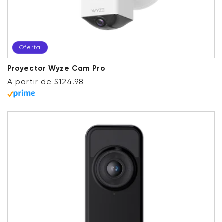
Oferta
Proyector Wyze Cam Pro
Precio habitual
Precio de oferta
A partir de $124.98