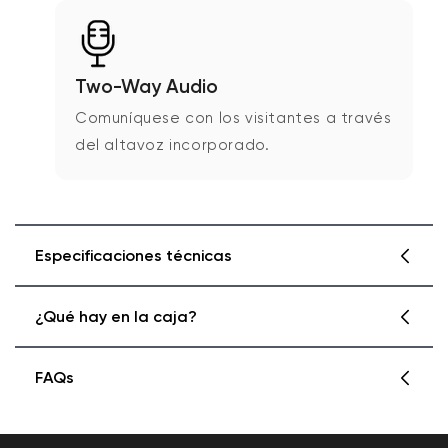
Two-Way Audio
Comuníquese con los visitantes a través
del altavoz incorporado.
Especificaciones técnicas
¿Qué hay en la caja?
Especificaciones del timbre con video
Wyze Pro
FAQs
Color y materiales
Timbre con vídeo Wyze Pro ×1
Color del timbre: blanco, con detalles en
Wyze Chime Pro ×1
How long does it take to install Wyze Video
negro.
Placa trasera para tornillos ×1