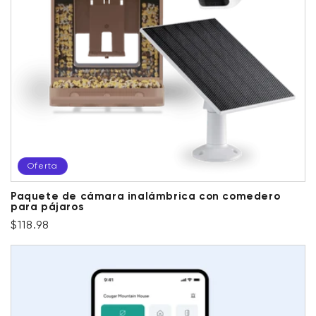
Oferta
Paquete de cámara inalámbrica con comedero
para pájaros
Precio habitual
Precio de oferta
$118.98