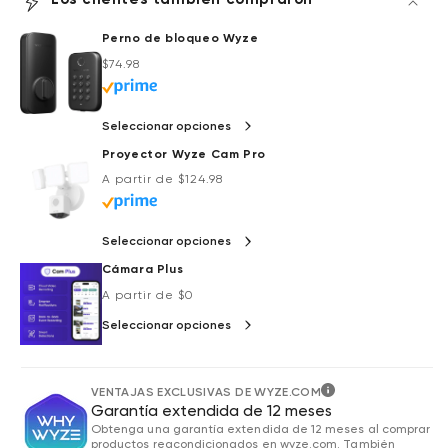
the first month. No commitment, cancel anytime. Plan is not
compatible with existing Cam Plus Unlimited plans.
Perno de bloqueo Wyze
Precio habitual
Precio de oferta
$74.98
Seleccionar opciones
Proyector Wyze Cam Pro
Precio habitual
Precio de oferta
A partir de $124.98
Seleccionar opciones
Cámara Plus
Precio habitual
Precio de oferta
A partir de $0
Seleccionar opciones
VENTAJAS EXCLUSIVAS DE WYZE.COM
Garantía extendida de 12 meses
Obtenga una garantía extendida de 12 meses al comprar
productos reacondicionados en wyze.com. También