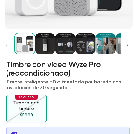
Timbre con vídeo Wyze Pro
Wyze Cam v4 + Tarjeta MicroSD de
(reacondicionado)
32 GB
Blanco
Timbre inteligente HD alimentado por batería con
More
instalación de 30 segundos.
rt
Add to cart
ions
More options
options
ta
l
59,98 US$
Precio de ofert
Precio habitual
63,96 US$
SAVE 40%
Timbre con
timbre
Variante agotada o no disponible
Precio habitual
Precio de oferta
$59.98