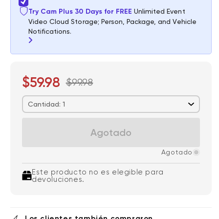
Try Cam Plus 30 Days for FREE
Unlimited Event
Video Cloud Storage; Person, Package, and Vehicle
Notifications.
$59.98
$99.98
$0.00
FREE
/
1 month
Cantidad: 1
Agotado
14-Day Cloud
Smart Detections &
Storage
Notifications
Agotado
Este producto no es elegible para
devoluciones.
Subscriber Discount
*Cam Plus subscription auto renews at $2.99/month/cam after
Los clientes también compraron