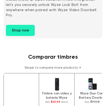
let's you securely unlock Wyze Lock Bolt from
anywhere when paired with Wyze Video Doorbell
Pro.
Shop now
Comparar timbres
Swipe to compare more products →
Timbre con vídeo y
Wyze Duo Cam
batería Wyze
Battery Doorbell
$65.98
$119.98
from
$85.96
from