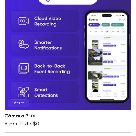
Oferta
Cámara Plus
Precio habitual
Precio de oferta
A partir de $0