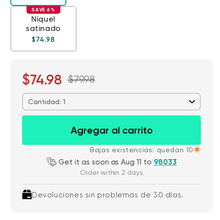
SAVE 6%
Níquel
satinado
Precio habitual
Precio de oferta
$74.98
$74.98
$79.98
Cantidad: 1
Agregar al carrito
Bajas existencias: quedan 10
Get it as soon as Aug 11 to
98033
Order within 2 days
Devoluciones sin problemas de 30 días.