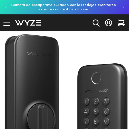
Cámara de escaparate. Cuidado con los reflejos. Monitoreo
Prue
ectamente al contenido
ación de accesibilidad
exterior con fácil instalación.
Iniciar se
Car
e a la información del producto