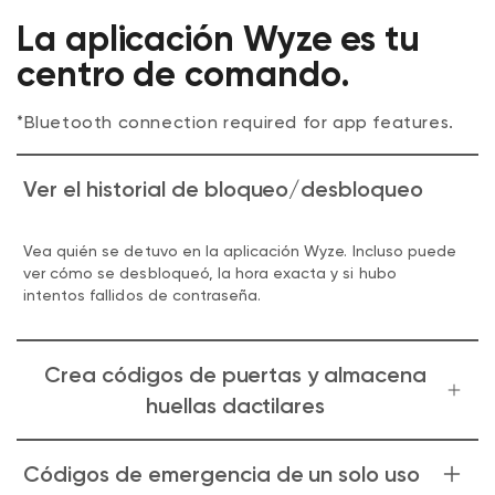
La aplicación Wyze es tu
centro de comando.
*Bluetooth connection required for app features.
Ver el historial de bloqueo/desbloqueo
Vea quién se detuvo en la aplicación Wyze. Incluso puede
ver cómo se desbloqueó, la hora exacta y si hubo
intentos fallidos de contraseña.
Crea códigos de puertas y almacena
huellas dactilares
Cree y guarde hasta 20 códigos de acceso para
Códigos de emergencia de un solo uso
familiares e invitados, sin tener que programarlos