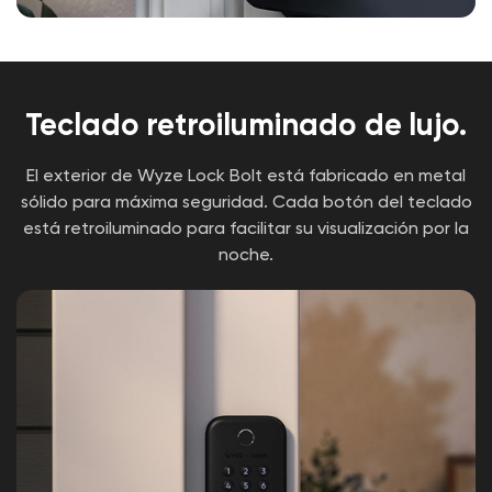
any time.
you if your door is jammed or if there are more 
than 5 consecutive attempts to unlock the device. 
It also has an auto-lock function that will 
automatically lock the door after a selected 
Teclado retroiluminado de lujo.
amount of time. Lastly, you can fine-tune your 
users’ access by access type (fingerprint, code, 
El exterior de Wyze Lock Bolt está fabricado en metal
app) and schedule (hours, dates)!
sólido para máxima seguridad. Cada botón del teclado
está retroiluminado para facilitar su visualización por la
noche.