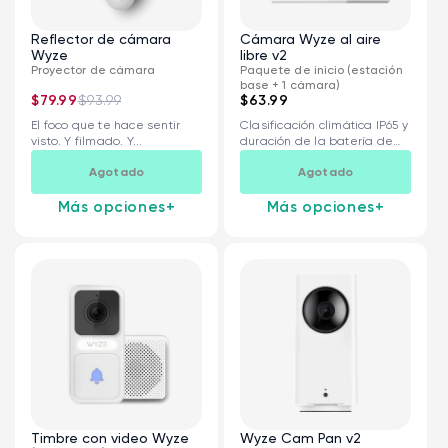
Reflector de cámara
Cámara Wyze al aire
Wyze
libre v2
Proyector de cámara
Paquete de inicio (estación
base + 1 cámara)
$79.99
$93.99
$63.99
El foco que te hace sentir
Clasificación climática IP65 y
visto. Y filmado. Y...
duración de la batería de
seis...
Agotado
Agotado
Más opciones
+
Más opciones
+
Timbre con video Wyze
Wyze Cam Pan v2