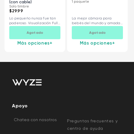
(con cable)
1 paquete
Solo timbre
$29.99
Lo pequeño nunca fue tan
La mejor cámara para
poderoso. Visualización Full
bebés del mundo y amada
HD de...
por...
Agotado
Agotado
Más opciones
+
Más opciones
+
Apoyo
Chatea con nosotros
Preguntas frecuentes y
centro de ayuda