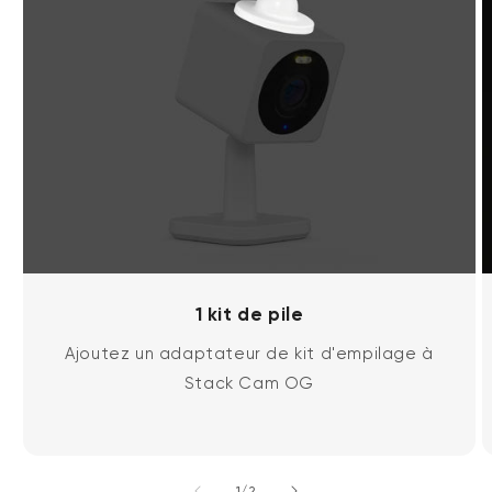
1 kit de pile
Ajoutez un adaptateur de kit d'empilage à
Stack Cam OG
de
1
/
2