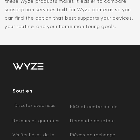
these Wyze products makes it easier to compare
subscription services built for Wyze cameras so you
can find the option that best supports your devices,
your routine, and your home monitoring goals.
Soutien
Discutez avec nous
FAQ et centre d'aide
Retours et garanties
Demande de retour
Vérifier l'état de la
Pièces de rechange