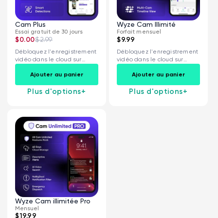
Cam Plus
Wyze Cam Illimité
Essai gratuit de 30 jours
Forfait mensuel
$0.00
$2.99
$9.99
Débloquez l'enregistrement
Débloquez l'enregistrement
vidéo dans le cloud sur
vidéo dans le cloud sur
toutes vos caméras...
toutes vos caméras...
Ajouter au panier
Ajouter au panier
Plus d'options
+
Plus d'options
+
Wyze Cam v4 + carte microSD 32
Go
Blanc
More
rt
Add to cart
ions
More options
options
59,98 $US
Accord
Prix ​​régulier
63,96 $US
Wyze Cam illimitée Pro
Mensuel
$19.99