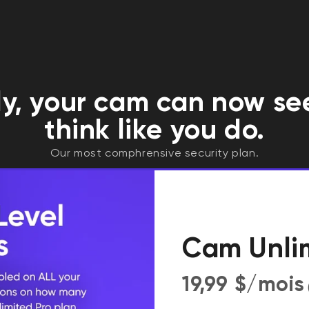
pouvez désormais
 au tri.
ly, your cam can now s
think like you do.
Our most comphrensive security plan.
Cam Unli
19,99 $/mois