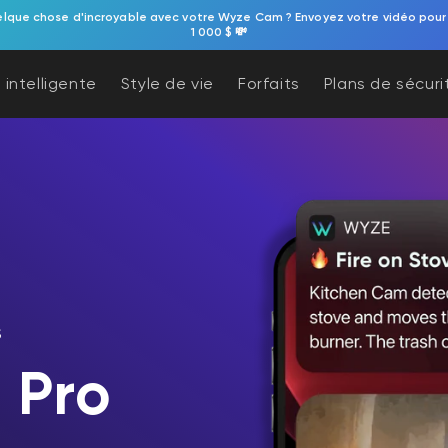
elque chose d'incroyable avec votre Wyze Cam ? Envoyez votre vidéo pour
1 000 $ 💸
 intelligente
Style de vie
Forfaits
Plans de sécuri
S
 Pro