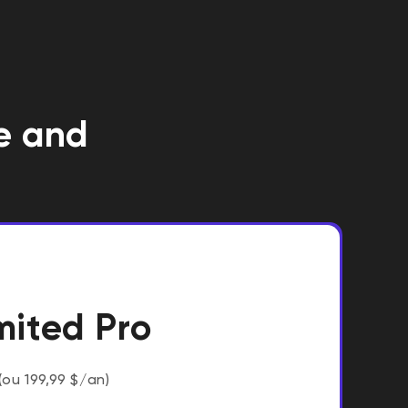
ee and
mited Pro
(ou 199,99 $/an)