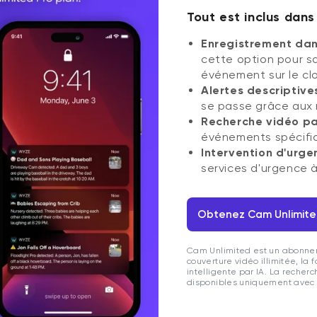
Tout est inclus dans
Enregistrement dans
cette option pour s
événement sur le cl
Alertes descriptive
se passe grâce aux 
Recherche vidéo pa
événements spécifiq
Intervention d'urge
services d'urgence 
Obtenez Cam Unlimite
Cam Unlimited est un abonneme
couverture vidéo illimitée, la 
intelligente par IA. La recherc
disponibles uniquement avec