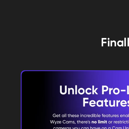
n'importe quel événement enregistré, et vous 
les arbres qui se balancent au vent.
trouver des vidéos encore plus rapidement grâce
Final