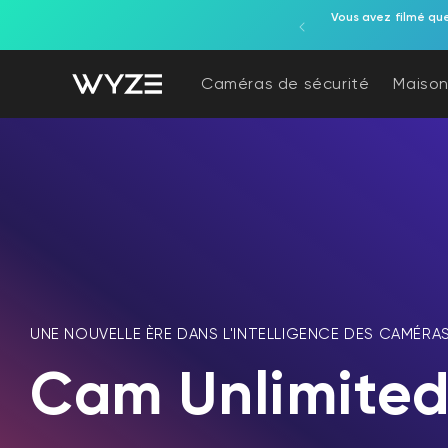
gente tout-en-un, alimentées par un luminaire.
Vous avez filmé qu
ration d'accessibilité
asser au contenu
Caméras de sécurité
Maison
UNE NOUVELLE ÈRE DANS L'INTELLIGENCE DES CAMÉRA
Cam Unlimited