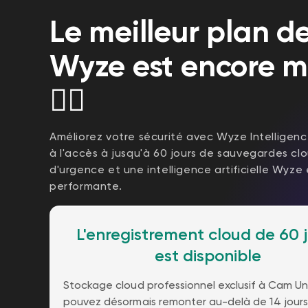
Le meilleur plan de
Wyze est encore me
🧙‍♂️
Améliorez votre sécurité avec Wyze Intelligen
à l'accès à jusqu'à 60 jours de sauvegardes cl
d'urgence et une intelligence artificielle Wyze
performante.
L'enregistrement cloud de 60 
est disponible
Stockage cloud professionnel exclusif à Cam Unl
pouvez désormais remonter au-delà de 14 jours 