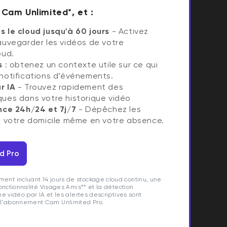
 Cam Unlimited*, et :
 le cloud jusqu'à 60 jours
- Activez
auvegarder les vidéos de votre
oud.
s
: obtenez un contexte utile sur ce qui
notifications d’événements.
r IA
- Trouvez rapidement des
ues dans votre historique vidéo
nce 24h/24 et 7j/7
- Dépêchez les
à votre domicile même en votre absence.
d Pro
nt incluant 14 jours de stockage cloud continu, une
fonctionnalité Visages Amis** et la détection
he vidéo par IA et les alertes descriptives sont
 l'abonnement Cam Unlimited Pro.