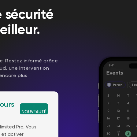
 sécurité
illeur.
ce. Restez informé grâce
oud, une intervention
 encore plus
jours
!
NOUVEAUTÉ
imited Pro. Vous
et activer