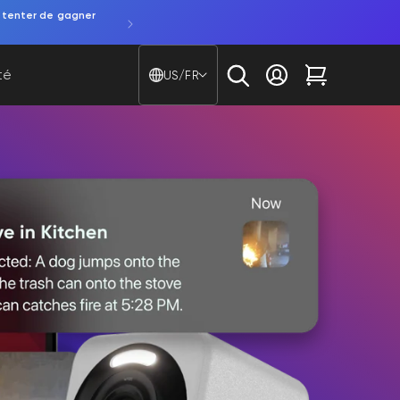
 tenter de gagner
Pays/région - Langue
té
US/FR
Se connecter
Chariot