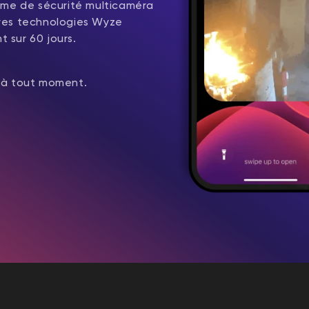
ème de sécurité multicaméra
ères technologies Wyze
t sur 60 jours.
e à tout moment.
44,98 $US
Accord
Prix ​​ré
Add to cart
Wyze Cam v4
More options
More options