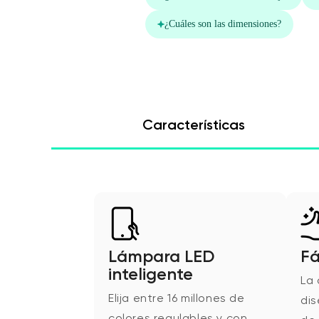
Características
Lámpara LED
Fá
inteligente
La 
Elija entre 16 millones de
di
colores regulables y con