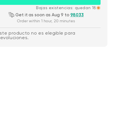
Bajas existencias: quedan 18
Get it as soon as Aug 9 to
98033
Order within 1 hour, 20 minutes
ste producto no es elegible para
evoluciones.
Wyze Cam v4 +
de oferta
habitual
59,98 US$
Pr
Pr
63,96 US$
Tarjeta MicroSD
Add to cart
de 32 GB
More options
More options
Blanco