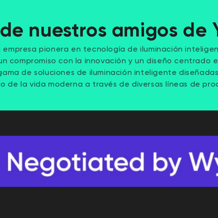
de nuestros amigos de 
a empresa pionera en tecnología de iluminación intelige
n compromiso con la innovación y un diseño centrado en 
gama de soluciones de iluminación inteligente diseñada
o de la vida moderna a través de diversas líneas de pro