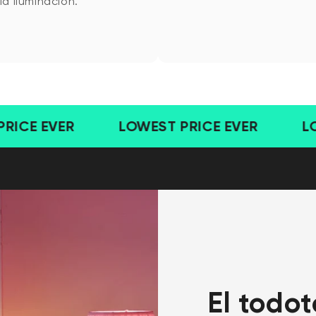
la iluminación.
El
todote