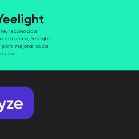
Yeelight
nte, reconocida
el usuario, Yeelight
s para mejorar cada
ductos.