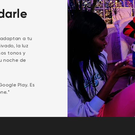
darle
 adaptan a tu
ivado, la luz
os tonos y
u noche de
Google Play. Es
ne.*