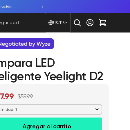
atería.
Compra Bulb Cam. Una cámara 2K y una bombilla
País/región - Idioma
eguridad
US/ES
Iniciar sesión
Carrito
mpara LED
eligente Yeelight D2
7.99
$59.99
ntidad: 1
Agregar al carrito