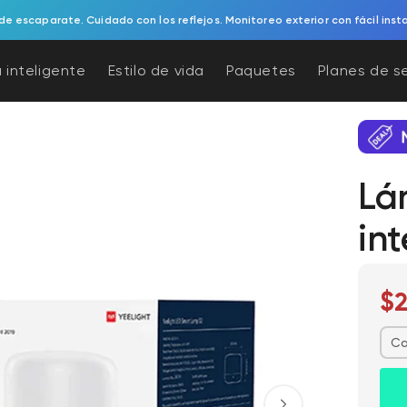
l timbre con video a batería. Protección para tu porche sin esfuerzo y a b
 inteligente
Estilo de vida
Paquetes
Planes de s
Lá
int
$2
Ca