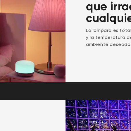
que irra
cualqui
La lámpara es total
y la temperatura d
ambiente deseado