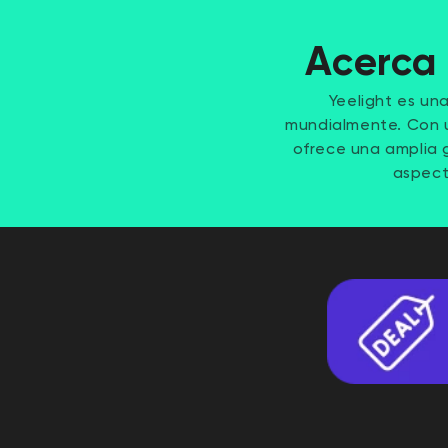
Acerca 
Yeelight es un
mundialmente. Con u
ofrece una amplia 
aspect