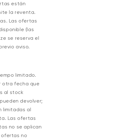
rtas están
ite la reventa.
das. Las ofertas
isponible (las
ze se reserva el
revio aviso.
iempo limitado.
er otra fecha que
s al stock
 pueden devolver;
 limitadas al
ta. Las ofertas
rtas no se aplican
 ofertas no