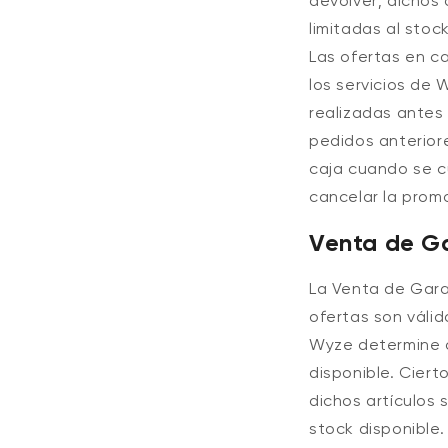
devolver; dichos 
limitadas al stoc
Las ofertas en ca
los servicios de 
realizadas antes 
pedidos anterior
caja cuando se c
cancelar la prom
Venta de G
La Venta de Gara
ofertas son válid
Wyze determine a
disponible.
Ciert
dichos artículos 
stock disponible.