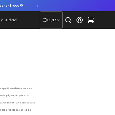
ganar $1,000 💸
País/región - Idioma
eguridad
US/ES
Iniciar sesión
Carrito
cha que Wyze determine a su
en la página del producto.
n ca.wyze.com solo son válidas
mpras realizadas antes del