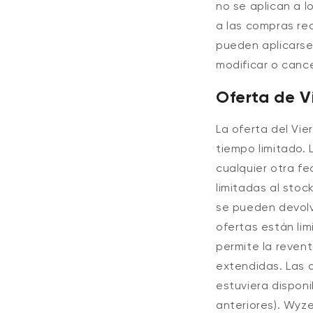
no se aplican a l
a las compras rea
pueden aplicarse
modificar o cance
Oferta de V
La oferta del Vi
tiempo limitado. 
cualquier otra f
limitadas al stoc
se pueden devolve
ofertas están lim
permite la revent
extendidas. Las o
estuviera dispon
anteriores). Wyze