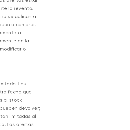
las ofertas están
ite la reventa.
 no se aplican a
plican a compras
vamente a
amente en la
modificar o
mitado. Las
otra fecha que
s al stock
 pueden devolver;
tán limitadas al
ta. Las ofertas