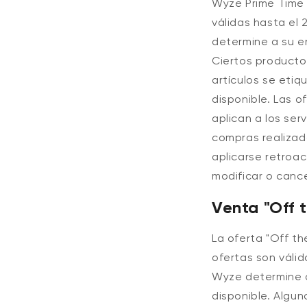
Wyze Prime Time 
válidas hasta el 
determine a su en
Ciertos producto
artículos se etiq
disponible. Las o
aplican a los ser
compras realizad
aplicarse retroa
modificar o cance
Venta "Off 
La oferta "Off t
ofertas son válid
Wyze determine a
disponible.
Algun