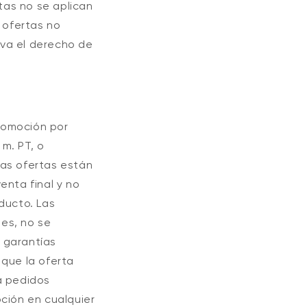
rtas no se aplican
 ofertas no
rva el derecho de
romoción por
 m. PT
, o
las ofertas están
nta final y no
ducto. Las
les, no se
s garantías
 que la oferta
a pedidos
ción en cualquier