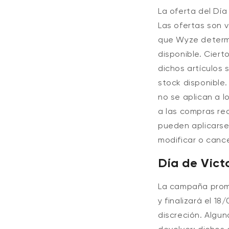
La oferta del Dí
Las ofertas son v
que Wyze determi
disponible.
Ciert
dichos artículos 
stock disponible.
no se aplican a l
a las compras rea
pueden aplicarse
modificar o cance
Día de Vict
La campaña promo
y finalizará el 1
discreción. Algu