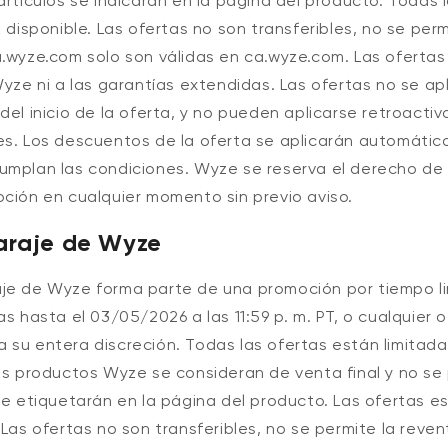
artículos se indicarán en la página del producto. Todas 
k disponible. Las ofertas no son transferibles, no se perm
.wyze.com solo son válidas en ca.wyze.com. Las ofertas
Wyze ni a las garantías extendidas. Las ofertas no se a
del inicio de la oferta, y no pueden aplicarse retroacti
es. Los descuentos de la oferta se aplicarán automátic
umplan las condiciones. Wyze se reserva el derecho de 
oción en cualquier momento sin previo aviso.
araje de Wyze
je de Wyze forma parte de una promoción por tiempo li
as hasta el 03/05/2026 a las 11:59 p. m. PT
, o cualquier 
 su entera discreción. Todas las ofertas están limitada
os productos Wyze se consideran de venta final y no se
se etiquetarán en la página del producto. Las ofertas es
 Las ofertas no son transferibles, no se permite la reven