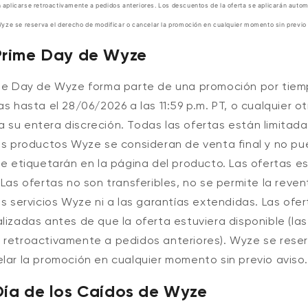
en aplicarse retroactivamente a pedidos anteriores. Los descuentos de la oferta se aplicarán aut
yze se reserva el derecho de modificar o cancelar la promoción en cualquier momento sin previo 
Prime Day de Wyze
ime Day de Wyze forma parte de una promoción por tiemp
as hasta el 28/06/2026 a las 11:59 p.m. PT
, o cualquier o
 su entera discreción. Todas las ofertas están limitada
os productos Wyze se consideran de venta final y no pu
44,98 US$
Precio 
Precio 
Add to cart
se etiquetarán en la página del producto. Las ofertas es
Cámara Wyze v4
More options
More options
 Las ofertas no son transferibles, no se permite la reven
os servicios Wyze ni a las garantías extendidas. Las ofe
lizadas antes de que la oferta estuviera disponible (las
 retroactivamente a pedidos anteriores). Wyze se rese
lar la promoción en cualquier momento sin previo aviso.
Día de los Caídos de Wyze