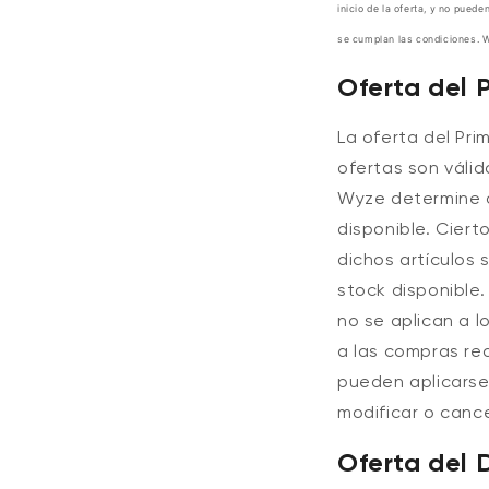
inicio de la oferta, y no pued
se cumplan las condiciones. W
Oferta del 
La oferta del Pr
ofertas son válid
Wyze determine a
disponible.
Ciert
dichos artículos 
stock disponible.
no se aplican a l
a las compras rea
pueden aplicarse
modificar o cance
Oferta del 