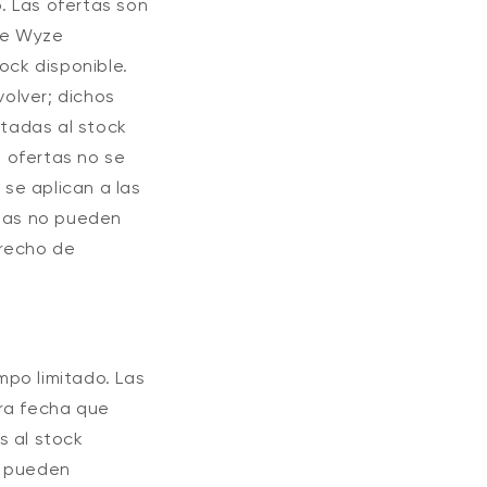
. Las ofertas son
que Wyze
ock disponible.
olver; dichos
itadas al stock
s ofertas no se
 se aplican a las
rtas no pueden
erecho de
mpo limitado. Las
tra fecha que
s al stock
e pueden