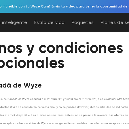
 increíble con tu Wyze Cam? Envía tu video para tener la oportunidad de 
 inteligente
Estilo de vida
Paquetes
Planes de s
nos y condiciones
ocionales
adá de Wyze
a de Canadá de Wyze comienza el 23/06/2026 y finalizará el 01/07/2026, o en cualquier otra fe
ductos Wyze se consideran de venta final y no se pueden devolver; dichos artículos se indicarán 
das al stock disponible. Las ofertas no son transferibles, no se permite la reventa. Las ofertas e
 se aplican a los servicios de Wyze ni a las garantías extendidas.
Las ofertas no se aplican a co