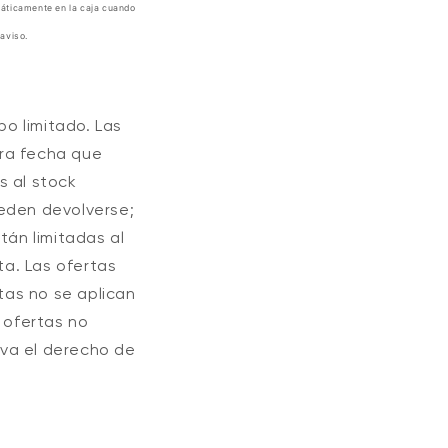
omáticamente en la caja cuando
aviso.
o limitado. Las
tra fecha que
s al stock
eden devolverse;
Wyze Cam v4 +
de oferta
habitual
59,98 US$
Pr
Pr
63,96 US$
Tarjeta MicroSD
Add to cart
tán limitadas al
de 32 GB
More options
More options
ta. Las ofertas
Blanco
rtas no se aplican
 ofertas no
rva el derecho de