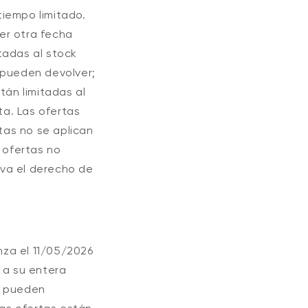
tiempo limitado.
ier otra fecha
tadas al stock
 pueden devolver;
tán limitadas al
ta. Las ofertas
rtas no se aplican
 ofertas no
rva el derecho de
nza el 11/05/2026
 a su entera
e pueden