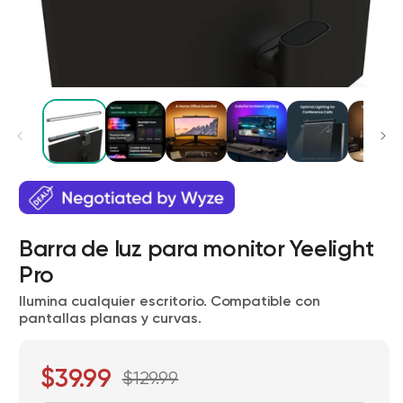
Wyze Cam v4 + Tarjeta MicroSD de
32 GB
Blanco
Barra de luz para monitor Yeelight
More
rt
Add to cart
Pro
ions
More options
options
ta
l
59,98 US$
Precio de ofert
Precio habitual
63,96 US$
Ilumina cualquier escritorio. Compatible con
pantallas planas y curvas.
$39.99
$129.99