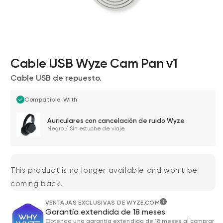
Cable USB Wyze Cam Pan v1
Cable USB de repuesto.
Compatible With
Wyze Cam v4 + Tarjeta MicroSD de
Auriculares con cancelación de ruido Wyze
32 GB
Negro / Sin estuche de viaje
Blanco
More
rt
Add to cart
ions
More options
options
ta
l
59,98 US$
Precio de ofert
Precio habitual
63,96 US$
This product is no longer available and won't be
coming back.
VENTAJAS EXCLUSIVAS DE WYZE.COM
Garantía extendida de 18 meses
Obtenga una garantía extendida de 18 meses al comprar