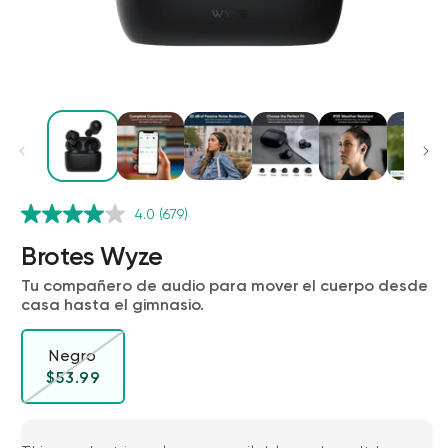
4.0
(679)
Wyze Cam v4 + Tarjeta MicroSD de
32 GB
Brotes Wyze
Blanco
Tu compañero de audio para mover el cuerpo desde
More
rt
Add to cart
casa hasta el gimnasio.
ions
More options
options
ta
l
59,98 US$
Precio de ofert
Precio habitual
63,96 US$
Negro
Variante agotada o no disponible
Precio habitual
$53.99