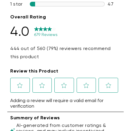
turned on.Turn the Bluetooth OFF on your
Note:
You can set up as many Wyze Buds and
device, then turn it back ON.
Wyze Buds Pro devices as you want on a single
Make sure your Wyze Buds are fully charged.
Wyze account.
Place them in the charging case, and charge
for at least 2 hours.Use the included wired
charger.
Try power cycling the mobile device (power
it off and then back on).Note: If you are on a
phone call, this will disconnect the call.
Please provide us your email address so we
can continue troubleshooting via email.
Factory reset your Wyze Buds, then set them
up again in the Wyze app.With the buds in
the case, press and hold the reset button
for 20 seconds.