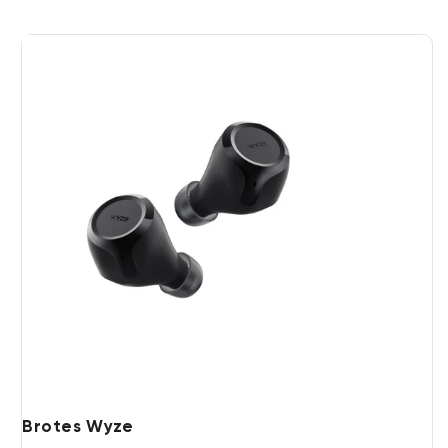
Conéctate al instante a Amazon Alexa para
reproducir tu música favorita, consultar el
tiempo, recibir noticias y mucho más. Los Wyze
Buds también son compatibles con el asistente
inteligente de tu teléfono (Siri, Bixby, Asistente
de Google).
* Optimizado para Android. iOS requiere la
aplicación Alexa en segundo plano.
Brotes Wyze