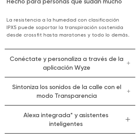
Hecho para personas que sudan mucho
La resistencia a la humedad con clasificación
IPX5 puede soportar la transpiración sostenida
desde crossfit hasta maratones y todo lo demás.
Conéctate y personaliza a través de la
aplicación Wyze
Configura tus Wyze Buds a tu gusto ajustando el
Sintoniza los sonidos de la calle con el
ecualizador en la app Wyze. Crea y guarda tus
modo Transparencia
preferencias personalizadas o elige selecciones
optimizadas para música, películas, voces,
Un sistema de 4 micrófonos te permite escuchar
Alexa integrada* y asistentes
juegos y más.
el mundo que te rodea con un simple toque.
inteligentes