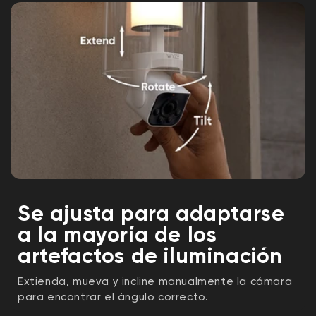
energía (BLE), Bluetooth
®
4.2
Conexión: hasta 5 bombillas Wyze
Clima y temperatura
Resistencia a la intemperie:
Parte de la cámara: IP65
Parte del bulbo: UL Húmedo
Temperatura de funcionamiento: -4 °F -
122 °F (-20 °C - 50 °C)
Temperatura de almacenamiento: -40 °F -
176 °F (-40 °C - 80 °C)
Garantía
Garantía del producto de 1 año
Se ajusta para adaptarse
a la mayoría de los
artefactos de iluminación
Extienda, mueva y incline manualmente la cámara
para encontrar el ángulo correcto.