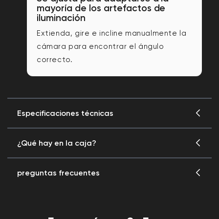
mayoría de los artefactos de
iluminación
Extienda, gire e incline manualmente la
cámara para encontrar el ángulo
correcto.
Especificaciones técnicas
¿Qué hay en la caja?
Especificaciones técnicas de la cámara
Wyze Bulb
preguntas frecuentes
Materiales y colores
Modelo: WYZECBC
Cámara Wyze Bulb
Cuerpo: Plástico
Can I use Wyze Bulb Cam outdoors?
Lente: Vidrio y plástico
1x cámara de bombilla Wyze
Base de la bombilla: metal