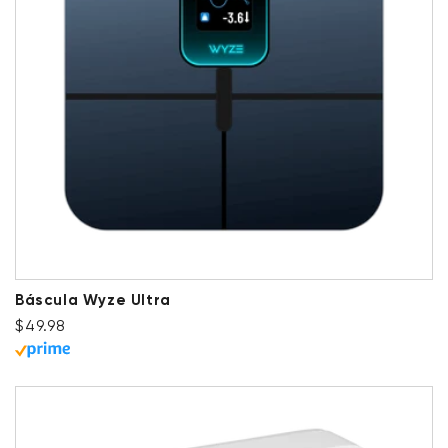
Báscula Wyze Ultra
Precio habitual
$49.98