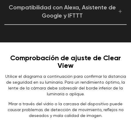
los eventos grabados desde donde estés.
Monitor specific areas for motion so you only receive
Compatibilidad con Alexa, Asistente de
notifications when it matters.
Google y IFTTT
Comodidad y personalización a tu alcance con
integraciones como Amazon Alexa, Google Assistant,
IFTTT y Wyze Rules.
Comprobación de ajuste de Clear
View
Utilice el diagrama a continuación para confirmar la distancia
de seguridad en su luminaria. Para un rendimiento óptimo, la
lente de la cámara debe sobresalir del borde inferior de la
luminaria o aplique.
Mirar a través del vidrio o la carcasa del dispositivo puede
causar problemas de detección de movimiento, reflejos no
deseados y mala calidad de imagen.