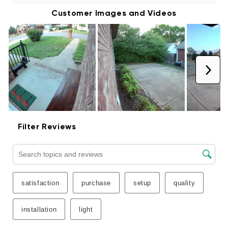
off completely, then on all the way after
each flip of the switch. Wait at least 5
seconds after the 3rd cycle to see if the
bulb begins pulsing.
If you have your Wyze Bulb in a socket that’s
controlled by a dimmer switch, ensure that
the switch is set to maximum brightness.
For iOS, make sure the Location Services
permissions are enabled for the Wyze app.
Open the Settings app, then
Privacy
>
Location Services
. Scroll down to the Wyze
app, tap to open it, then select
Always
.
For Android, when connecting to the Wyze
Bulb network, be sure to stay connected to
the Wi-Fi network when prompted that the
network doesn't have an internet
connection, instead of switching to mobile
data. If you switch to mobile data or close
the prompt, the setup process will stop.