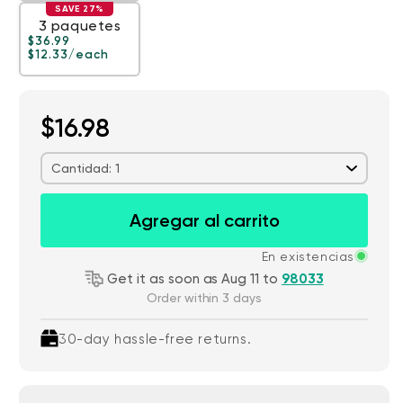
SAVE 27%
3 paquetes
Precio habitual
Precio de oferta
$36.99
$12.33
/each
$16.98
Cantidad: 1
Agregar al carrito
En existencias
Get it as soon as Aug 11 to
98033
Order within 3 days
30-day hassle-free returns.