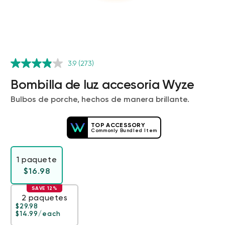
3.9
(273)
Bombilla de luz accesoria Wyze
Bulbos de porche, hechos de manera brillante.
Wyze Cam v4 + Tarjeta MicroSD de
32 GB
TOP ACCESSORY
Commonly Bundled Item
Blanco
More
rt
Add to cart
ions
More options
options
1 paquete
ta
l
59,98 US$
Precio de ofert
Precio habitual
63,96 US$
Precio habitual
$16.98
SAVE 12%
2 paquetes
Precio habitual
Precio de oferta
$29.98
$14.99
/each