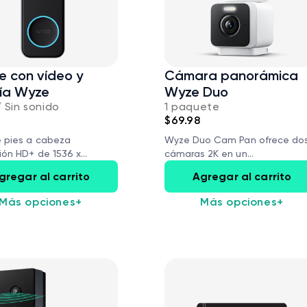
e con vídeo y
Cámara panorámica
ía Wyze
Wyze Duo
/ Sin sonido
1 paquete
$69.98
e pies a cabeza
Wyze Duo Cam Pan ofrece do
44,98 US$
Precio 
Precio 
ón HD+ de 1536 x...
cámaras 2K en un...
Add to cart
Cámara Wyze v4
gregar al carrito
Agregar al carrito
More options
More options
Más opciones
+
Más opciones
+