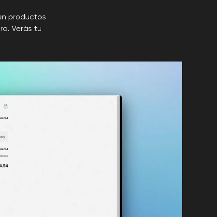
 en productos
ra. Verás tu