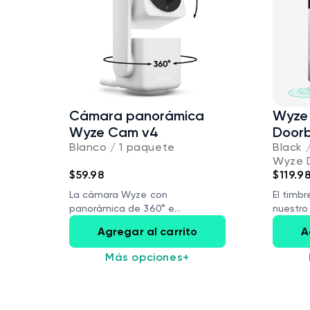
Cámara panorámica
Wyze 
Wyze Cam v4
Doorb
Blanco / 1 paquete
Black 
Wyze 
$59.98
$119.9
La cámara Wyze con
El timb
panorámica de 360° e
nuestro 
inclinación de...
Agregar al carrito
A
Más opciones
+