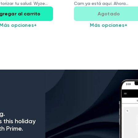
torizar tu salud. Wyze
Cam ya está aquí. Ahora...
gregar al carrito
Agotado
Más opciones
+
Más opciones
+
g.
s this holiday
h Prime.