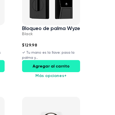
Bloqueo de palma Wyze
Black
$129.98
s
✓ Tu mano es la llave: pasa la
Wyze Cam v4 +
de oferta
habitual
59,98 US$
Pr
Pr
63,96 US$
palma y...
Tarjeta MicroSD
Add to cart
de 32 GB
Agregar al carrito
More options
More options
Blanco
Más opciones
+