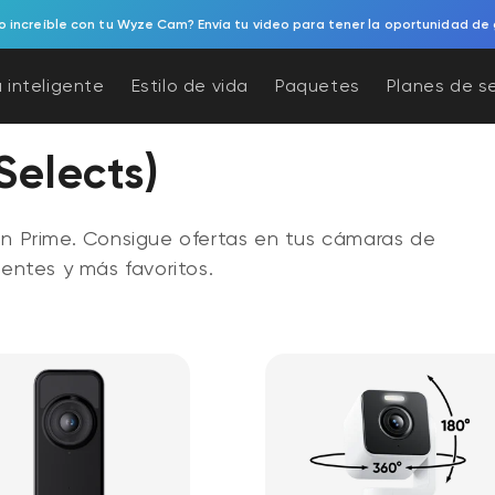
 increíble con tu Wyze Cam? Envía tu video para tener la oportunidad de 
 inteligente
Estilo de vida
Paquetes
Planes de s
Selects)
 Prime. Consigue ofertas en tus cámaras de
gentes y más favoritos.