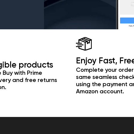
Enjoy Fast, Fre
gible products
Complete your order 
e Buy with Prime
same seamless check
very and free returns
using the payment an
on.
Amazon account.