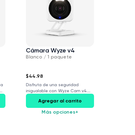
Cámara Wyze v4
Blanco / 1 paquete
$44.98
ua
Disfruta de una seguridad
inigualable con Wyze Cam v4.
Su...
Agregar al carrito
Más opciones
+