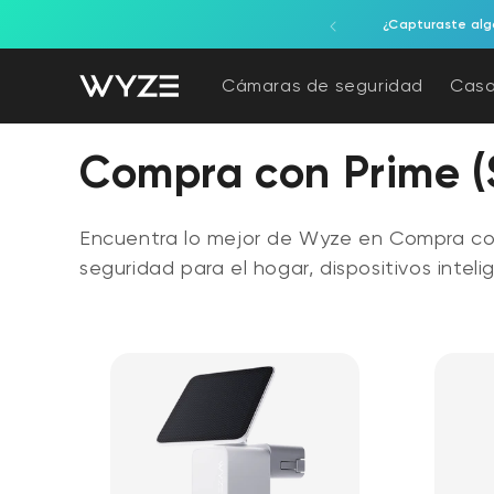
ectamente al contenido
ación de accesibilidad
, todo en uno, alimentada por una luminaria.
¿Capturaste algo
Cámaras de seguridad
Casa
Colección:
Compra con Prime (
Encuentra lo mejor de Wyze en Compra con
seguridad para el hogar, dispositivos inteli