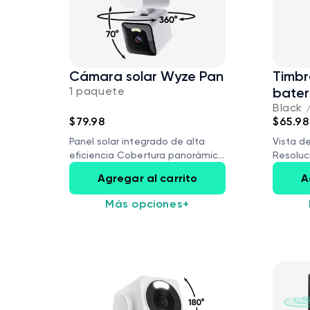
Cámara solar Wyze Pan
Timbr
1 paquete
bater
Black 
$79.98
$65.98
Panel solar integrado de alta
Vista d
eficiencia Cobertura panorámica
Resoluci
de 360°...
Agregar al carrito
A
Más opciones
+