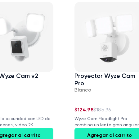
 Wyze Cam v2
Proyector Wyze Cam
o
Pro
Blanco
$124.98
$185.96
la oscuridad con LED de
Wyze Cam Floodlight Pro
menes, video 2K...
combina un lente gran angular
de...
gregar al carrito
Agregar al carrito