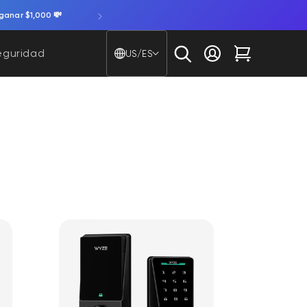
ganar $1,000 💸
País/región - Idioma
eguridad
US/ES
Iniciar sesión
Carrito