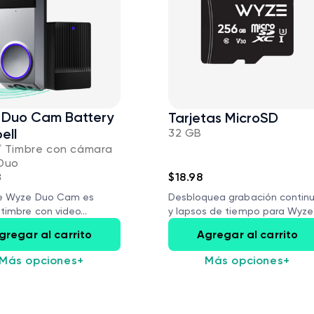
Duo Cam Battery
Tarjetas MicroSD
ell
32 GB
/ Timbre con cámara
Duo
8
$18.98
re Wyze Duo Cam es
Desbloquea grabación contin
timbre con video...
y lapsos de tiempo para Wyze
Cams...
gregar al carrito
Agregar al carrito
Más opciones
+
Más opciones
+