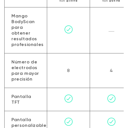
$119.98
$49.98
from
from
Comparar escalas
Mango
BodyScan
para
obtener
resultados
profesionales
Número de
electrodos
8
4
para mayor
precisión
Pantalla
TFT
Pantalla
personalizable