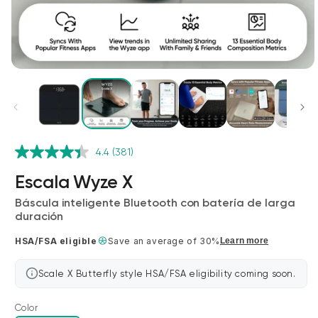
4.4
(381)
Wyze Cam v4 + Tarjeta MicroSD de
32 GB
Escala Wyze X
Blanco
Báscula inteligente Bluetooth con batería de larga
More
rt
Add to cart
duración
ions
More options
options
ta
l
59,98 US$
Precio de ofert
Precio habitual
63,96 US$
HSA/FSA eligible
Save an average of 30%
Learn more
Scale X Butterfly style HSA/FSA eligibility coming soon.
Color