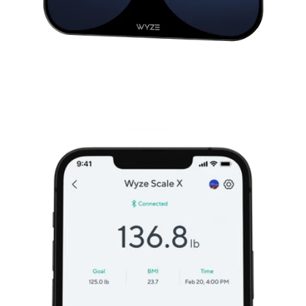
someone else steps on it and connects to it
first, your measurements will not be shared and
will only go to your user profile.