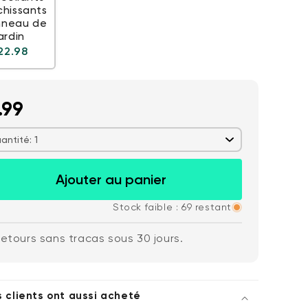
chissants
nneau de
ardin
Prix ​​régulier
22.98
.99
antité: 1
Wyze Cam v4 +
gulier
59,98 $US
Ac
Pri
63,96 $US
carte microSD 32
Add to cart
Ajouter au panier
Go
More options
More options
Blanc
Stock faible : 69 restant
etours sans tracas sous 30 jours.
s clients ont aussi acheté