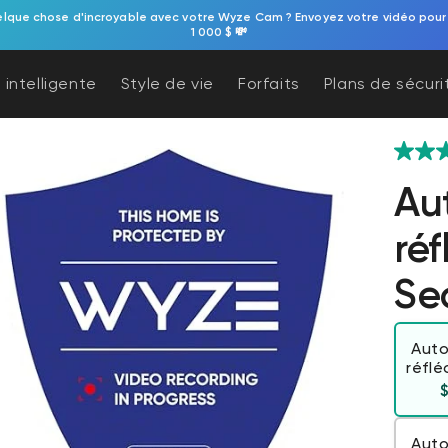
elque chose d'incroyable avec votre Wyze Cam ? Envoyez votre vidéo pour
1 000 $ 💸
 intelligente
Style de vie
Forfaits
Plans de sécuri
Au
ré
Se
Auto
réflé
Auto