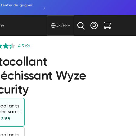
 tenter de gagner
Pays/région - Langue
té
US/FR
Se connecter
Chariot
4.3
(9)
tocollant
fléchissant Wyze
curity
collants
chissants
Prix ​​régulier
$7.99
collants