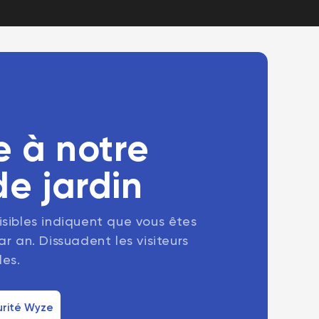
e à notre
e jardin
sibles indiquent que vous êtes
r an. Dissuadent les visiteurs
les.
urité Wyze