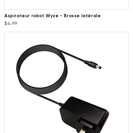
Aspirateur robot Wyze - Brosse latérale
Prix ​​régulier
$4.99