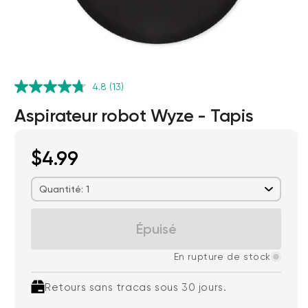
4.8
(13)
Aspirateur robot Wyze - Tapis
$4.99
Wyze Cam v4 + carte microSD 32
Go
Quantité: 1
Blanc
More
rt
Add to cart
Épuisé
ions
More options
options
59,98 $US
Accord
Prix ​​régulier
63,96 $US
En rupture de stock
Retours sans tracas sous 30 jours.