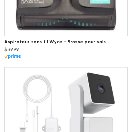
Aspirateur sans fil Wyze - Brosse pour sols
Prix ​​régulier
$39.99