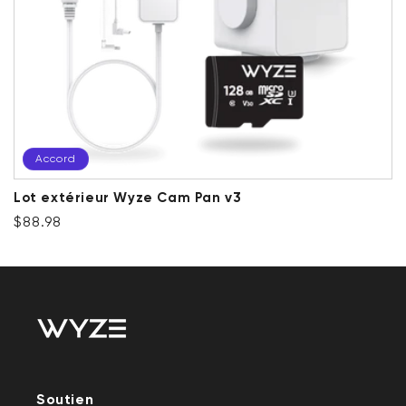
Accord
Lot extérieur Wyze Cam Pan v3
Prix ​​régulier
Accord
$88.98
Soutien