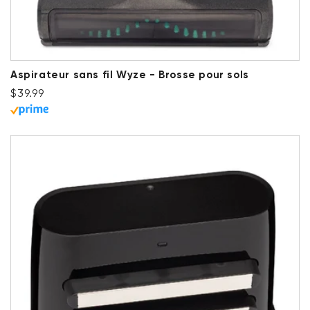
Aspirateur sans fil Wyze - Brosse pour sols
Prix ​​régulier
$39.99