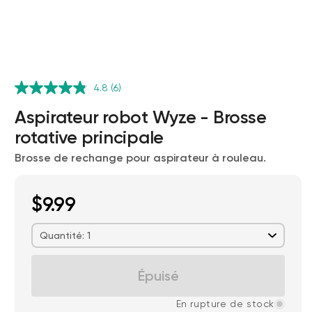
4.8
(6)
Aspirateur robot Wyze - Brosse
rotative principale
Brosse de rechange pour aspirateur à rouleau.
Wyze Cam v4 + carte microSD 32
Go
$9.99
Blanc
More
rt
Add to cart
ions
More options
options
Quantité: 1
59,98 $US
Accord
Prix ​​régulier
63,96 $US
Épuisé
En rupture de stock