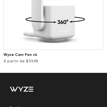
Wyze Cam Pan v4
Prix ​​régulier
À partir de $59.98