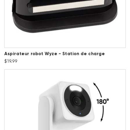
Aspirateur robot Wyze - Station de charge
Prix ​​régulier
$19.99