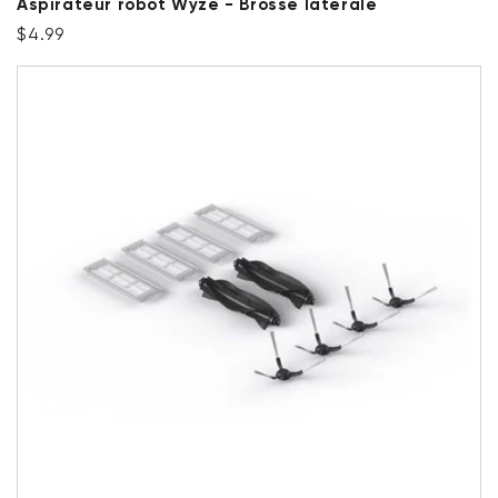
Aspirateur robot Wyze - Brosse latérale
Prix ​​régulier
$4.99