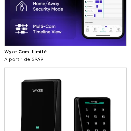
Wyze Cam Illimité
Prix ​​régulier
À partir de $9.99