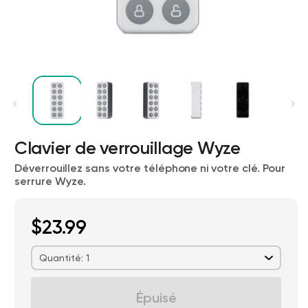
Clavier de verrouillage Wyze
Déverrouillez sans votre téléphone ni votre clé. Pour
Wyze Cam v4 + carte microSD 32
serrure Wyze.
Go
Blanc
More
rt
Add to cart
$23.99
ions
More options
options
59,98 $US
Accord
Prix ​​régulier
63,96 $US
Quantité: 1
Épuisé