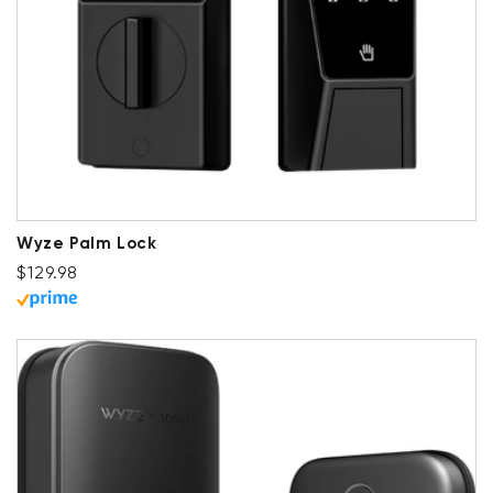
Wyze Palm Lock
Prix ​​régulier
$129.98