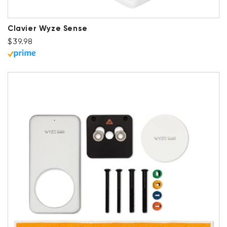
Clavier Wyze Sense
Prix ​​régulier
$39.98