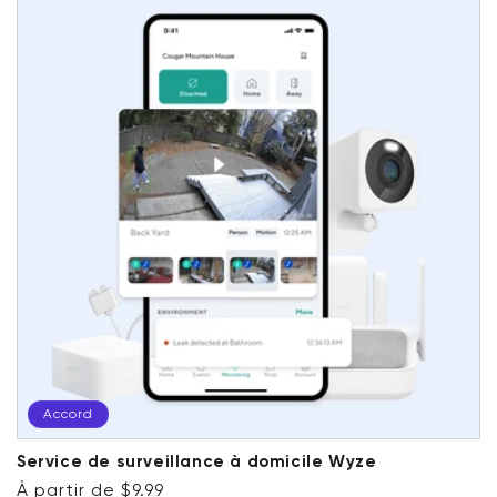
Accord
Service de surveillance à domicile Wyze
Prix ​​régulier
Accord
À partir de $9.99