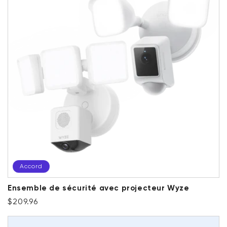
Accord
Ensemble de sécurité avec projecteur Wyze
Prix ​​régulier
Accord
$209.96