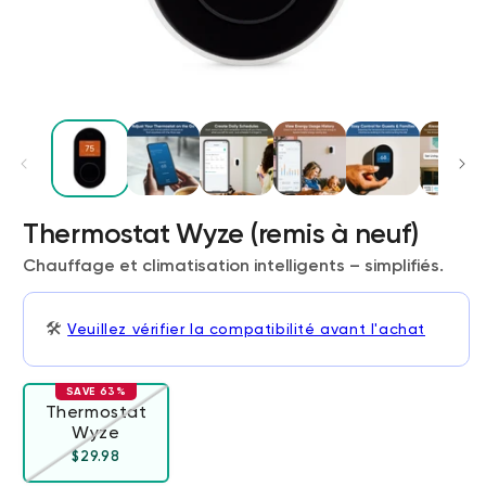
Thermostat Wyze (remis à neuf)
Chauffage et climatisation intelligents – simplifiés.
Wyze Cam v4 + carte microSD 32
Go
Blanc
🛠️
Veuillez vérifier la compatibilité avant l'achat
More
rt
Add to cart
ions
More options
options
59,98 $US
Accord
Prix ​​régulier
63,96 $US
SAVE 63%
Thermostat
Wyze
Variante épuisée ou indisponible
Prix ​​régulier
Accord
$29.98