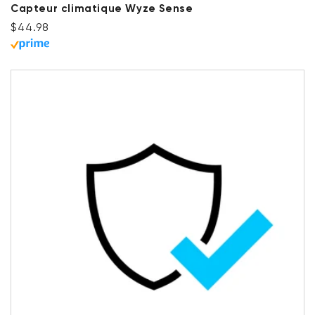
Capteur climatique Wyze Sense
Prix ​​régulier
$44.98