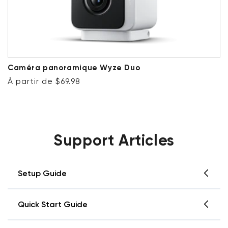
Caméra panoramique Wyze Duo
Prix ​​régulier
À partir de $69.98
Support Articles
Setup Guide
Installing your Wyze Thermostat should be a
Quick Start Guide
quick, 30-minute process. If you've confirmed