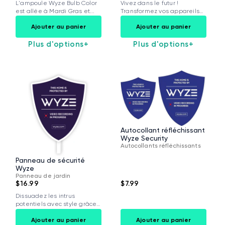
L'ampoule Wyze Bulb Color
Vivez dans le futur !
est allée à Mardi Gras et...
Transformez vos appareils
habituels en...
Ajouter au panier
Ajouter au panier
Plus d'options
+
Plus d'options
+
Autocollant réfléchissant
Wyze Security
Autocollants réfléchissants
Panneau de sécurité
Wyze
Panneau de jardin
$16.99
$7.99
Dissuadez les intrus
potentiels avec style grâce
à un panneau...
Ajouter au panier
Ajouter au panier