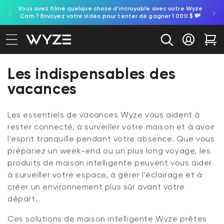
ule
Vous avez filmé quelque chose d'incroyable avec votre Wyze
ration d'accessibilité
asser au contenu
e.
Cam ? Envoyez votre vidéo pour tenter de gagner 1 000 $ 💸
Se conne
Cha
Collection :
Les indispensables des
vacances
Les essentiels de vacances Wyze vous aident à
rester connecté, à surveiller votre maison et à avoir
l'esprit tranquille pendant votre absence. Que vous
prépariez un week-end ou un plus long voyage, les
produits de maison intelligente peuvent vous aider
à surveiller votre espace, à gérer l'éclairage et à
créer un environnement plus sûr avant votre
départ.
Ces solutions de maison intelligente Wyze prêtes