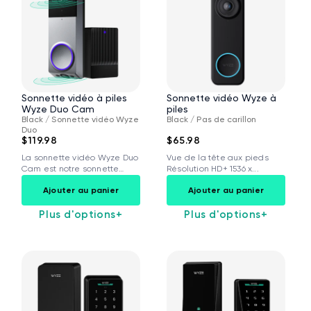
Sonnette vidéo à piles
Sonnette vidéo Wyze à
Wyze Duo Cam
piles
Black / Sonnette vidéo Wyze
Black / Pas de carillon
Duo
$119.98
$65.98
La sonnette vidéo Wyze Duo
Vue de la tête aux pieds
Cam est notre sonnette
Résolution HD+ 1536 x...
vidéo...
Ajouter au panier
Ajouter au panier
Plus d'options
+
Plus d'options
+