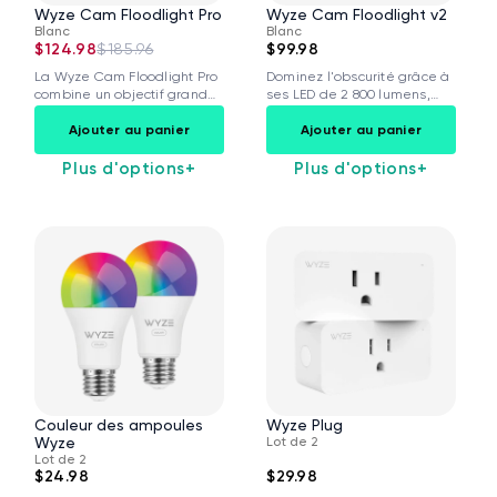
Wyze Cam Floodlight Pro
Wyze Cam Floodlight v2
Blanc
Blanc
$124.98
$185.96
$99.98
La Wyze Cam Floodlight Pro
Dominez l'obscurité grâce à
combine un objectif grand
ses LED de 2 800 lumens,
angle...
sa...
Ajouter au panier
Ajouter au panier
Plus d'options
+
Plus d'options
+
Couleur des ampoules
Wyze Plug
Wyze
Lot de 2
Lot de 2
$24.98
$29.98