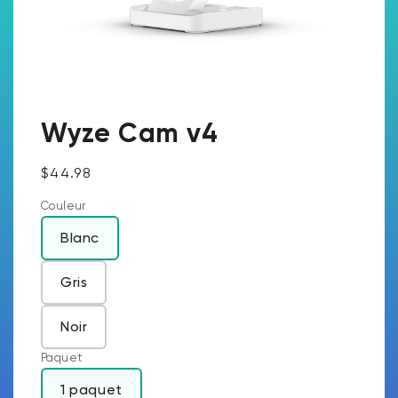
Wyze Cam v4
Prix ​​régulier
$44.98
Couleur
Blanc
Gris
Noir
Paquet
1 paquet