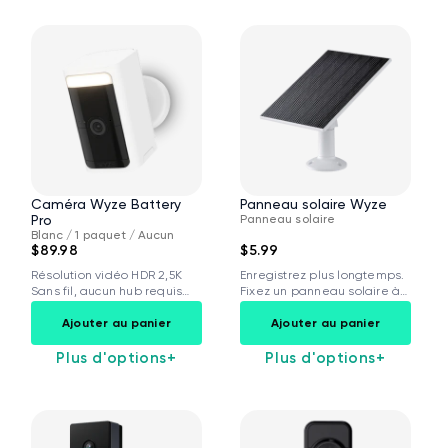
Caméra Wyze Battery
Panneau solaire Wyze
Pro
Panneau solaire
Blanc / 1 paquet / Aucun
$89.98
$5.99
Résolution vidéo HDR 2,5K
Enregistrez plus longtemps.
Sans fil, aucun hub requis
Fixez un panneau solaire à
Projecteur...
votre Wyze...
Ajouter au panier
Ajouter au panier
Plus d'options
+
Plus d'options
+