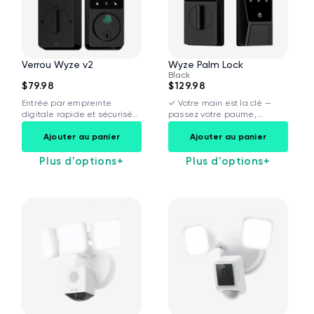
Verrou Wyze v2
Wyze Palm Lock
Black
$79.98
$129.98
Entrée par empreinte
✓ Votre main est la clé —
digitale rapide et sécurisée
passez votre paume,...
Scanner d'empreintes
Ajouter au panier
Ajouter au panier
digitales...
Plus d'options
+
Plus d'options
+