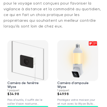
pour le voyage sont conçues pour favoriser la
vigilance à distance et la commodité au quotidien,
ce qui en fait un choix pratique pour les
propriétaires qui souhaitent un meilleur contrôle
lorsqu'ils sont loin de chez eux.
Wyze Cam v4 + carte microSD 32
Go
Blanc
More
rt
Add to cart
ions
More options
options
59,98 $US
Accord
Prix ​​régulier
63,96 $US
Caméra de fenêtre
Caméra d'ampoule
Wyze
Wyze
1 paquet
1 paquet
$34.98
$49.98
Pas d'outils, il suffit de le
Protégez votre maison jour
coller Vision nocturne
et nuit avec la Wyze Bulb...