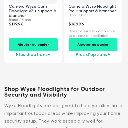
Caméra Wyze Cam
Caméra Wyze Floodlight
Floodlight v2 + support à
Pro + support à brancher
brancher
Blanc / Blanc
Blanc / Blanc
$119.96
$169.96
Dites adieu à la complexité
et au coût d'installation
d'une...
Ajouter au panier
Ajouter au panier
Plus d'options
+
Plus d'options
+
Shop Wyze Floodlights for Outdoor
Security and Visibility
Wyze Floodlights are designed to help you illuminate
important outdoor areas while improving your home
security setup. They work especially well for