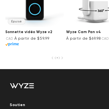
Épuisé
Sonnette vidéo Wyze v2
Wyze Cam Pan v4
Prix ​​régulier
Accord
Prix ​​régulier
À partir de $59.99
À partir de $69.98
CAD
CAD
Soutien