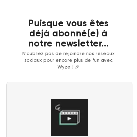
Puisque vous êtes
déjà abonné(e) à
notre newsletter...
N'oubliez pas de rejoindre nos réseaux
sociaux pour encore plus de fun avec
Wyze ! 🎉
Verrou Wyze v2
rt
Add to cart
ions
More options
More options
119,98 $CA
Accord
Prix ​​régulier