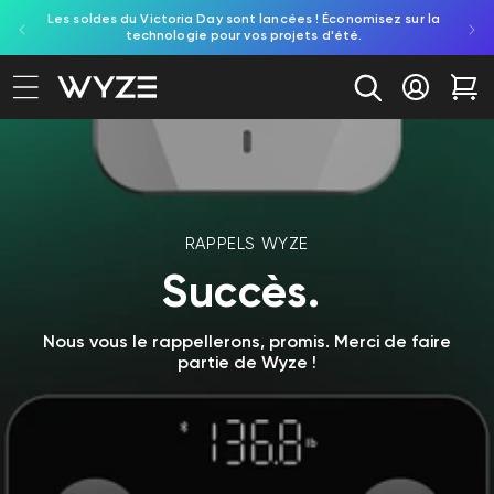
Les soldes du Victoria Day sont lancées ! Économisez sur la
Découv
ration d'accessibilité
asser au contenu
technologie pour vos projets d'été.
re
Se conne
Cha
RAPPELS WYZE
Succès.
Nous vous le rappellerons, promis. Merci de faire
partie de Wyze !