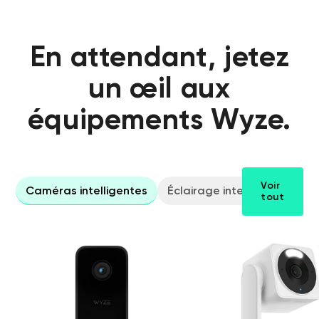
En attendant, jetez
un œil aux
équipements Wyze.
Voir
Caméras intelligentes
Éclairage intelligent
Mat
tout