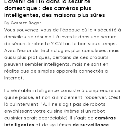
L'avenir de l'IA dans la sécurité
domestique : des caméras plus
Limites des systèmes traditionnels basés sur le
intelligentes, des maisons plus sûres
mouvement
By
Garrett Bogar
Vous souvenez-vous de l'époque où la « sécurité à
Comment l'IA améliore la précision, le temps de
domicile » se résumait à investir dans une serrure
réponse et l'expérience utilisateur
de sécurité robuste ? C'était le bon vieux temps.
Avec l'essor de technologies plus complexes, mais
Comment l'IA rend les caméras intelligentes plus
aussi plus pratiques, certains de ces produits
performantes
peuvent sembler intelligents, mais ne sont en
réalité que de simples appareils connectés à
Détection de mouvement basée sur l'IA
Verrou Wyze v2
Internet.
rt
Add to cart
Reconnaissance faciale et visages familiers
La véritable intelligence consiste à comprendre ce
ions
More options
More options
79,98 $CA
Accord
Prix ​​régulier
qui se passe, et non à simplement l'observer. C'est
là qu'intervient l'IA. Il ne s'agit pas de robots
Apprentissage adaptatif pour une surveillance
envahissant votre cuisine (même si un robot
personnalisée
cuisinier serait appréciable). Il s'agit de
caméras
intelligentes
et de systèmes
de surveillance
Des alertes plus intelligentes, des réponses plus