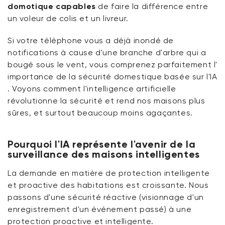
domotique
capables
de faire la différence entre
rapides
un voleur de colis et un livreur.
Alertes IA en temps réel
Si votre téléphone vous a déjà inondé de
notifications à cause d'une branche d'arbre qui a
Automatisation et intégrations pilotées par l'IA
bougé sous le vent, vous comprenez parfaitement l'
importance
de la sécurité domestique basée sur l'IA
. Voyons comment l'intelligence artificielle
IA et confidentialité dans la surveillance des
révolutionne la sécurité et rend nos maisons plus
maisons intelligentes
sûres, et surtout beaucoup moins agaçantes.
Quel avenir pour la sécurité domestique basée sur
l'IA ?
Pourquoi l'IA représente l'avenir de la
surveillance des maisons intelligentes
Comment Wyze façonne l'avenir de la surveillance
La demande en matière de protection intelligente
de la maison intelligente
et proactive des habitations est croissante. Nous
passons d'une sécurité réactive (visionnage d'un
Conclusion : Construire des maisons plus sûres
enregistrement d'un événement passé) à une
grâce à une technologie plus intelligente
protection proactive et intelligente.