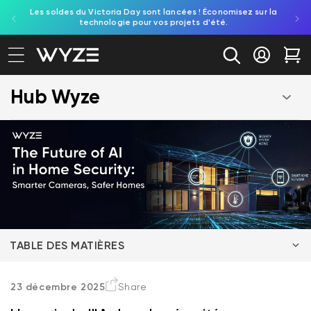
Les soldes du Victoria Day sont lancées ! Économisez sur la
Découv
ration d'accessibilité
asser au contenu
technologie pour vos projets d'été.
re
Se conne
Cha
Hub Wyze
TABLE DES MATIÈRES
Pourquoi l'IA représente l'avenir de la surveillance
23 décembre 2025
Share
des maisons intelligentes