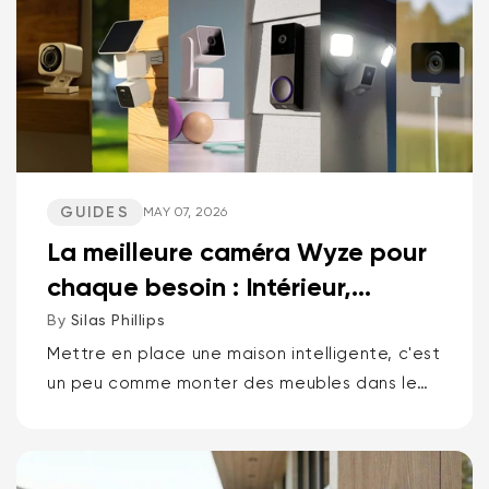
GUIDES
MAY 07, 2026
La meilleure caméra Wyze pour
chaque besoin : Intérieur,
Extérieur, Animaux d...
By
Silas Phillips
Mettre en place une maison intelligente, c'est
un peu comme monter des meubles dans le
noir. Ça ne devrait pas être comme ça. Si
vous voulez la réponse courte pour...