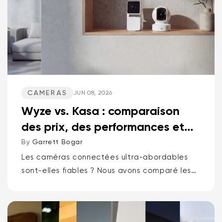
CAMERAS
JUN 08, 2026
Wyze vs. Kasa : comparaison
des prix, des performances et
des fonctionnalités
By
Garrett Bogar
Les caméras connectées ultra-abordables
sont-elles fiables ? Nous avons comparé les
meilleures caméras pan-tilt de Wyze et Kasa,
les caméras compactes polyvalentes et les
sonnettes vidéo. Spoiler : une marque...